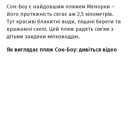
Сон-Боу є найдовшим пляжем Менорки –
його протяжність сягає аж 2,5 кілометрів.
Тут красиві блакитні води, піщані береги та
вражаючі скелі. Цей пляж радять сім’ям з
дітьми завдяки мілководдю.
Як виглядає пляж Сон-Боу: дивіться відео