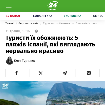
24 КАНАЛ
ГЕОПОЛІТИКА
ЕКОНОМІКА
БІЗНЕС
Travel
Європа та світ
Туристи їх обожнюють: 5 пляжів Іспанії, які виглядають нереально красиво
31 травня,
19:16
3
Туристи їх обожнюють: 5
пляжів Іспанії, які виглядають
нереально красиво
Юлія Турелик