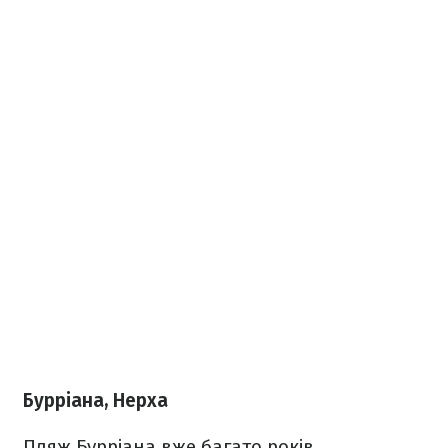
Бурріана, Нерха
Пляж Бурріана вже багато років