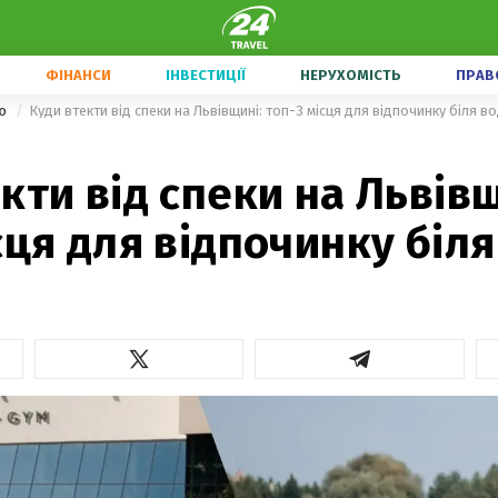
ФІНАНСИ
ІНВЕСТИЦІЇ
НЕРУХОМІСТЬ
ПРАВ
ою
Куди втекти від спеки на Львівщині: топ-3 місця для відпочинку біля в
кти від спеки на Львівщ
сця для відпочинку біл