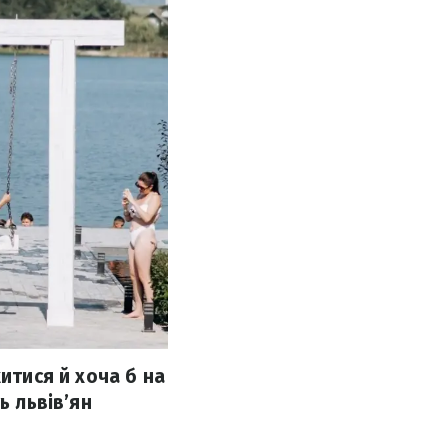
итися й хоча б на
ь львів’ян