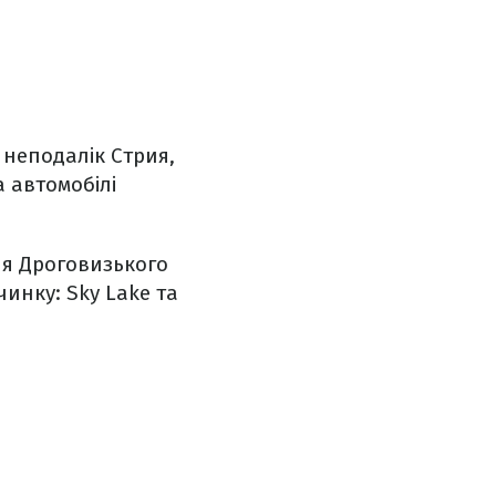
 неподалік Стрия,
а автомобілі
ня Дроговизького
инку: Sky Lake та