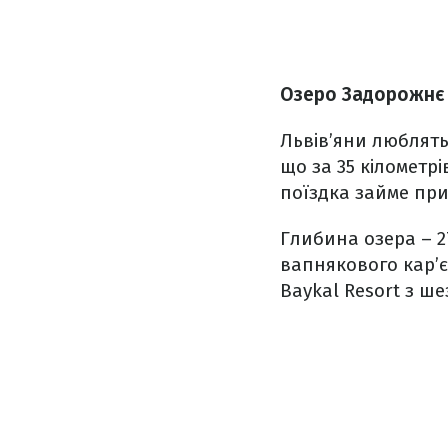
Озеро Задорожнє
Львів’яни люблять
що за 35 кілометрі
поїздка займе при
Глибина озера – 2
вапнякового кар’є
Baykal Resort з ш