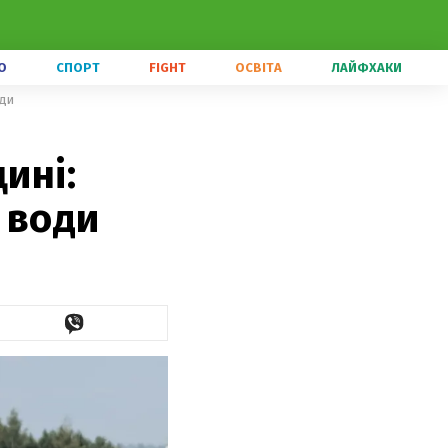
О
СПОРТ
FIGHT
ОСВІТА
ЛАЙФХАКИ
оди
ині:
я води