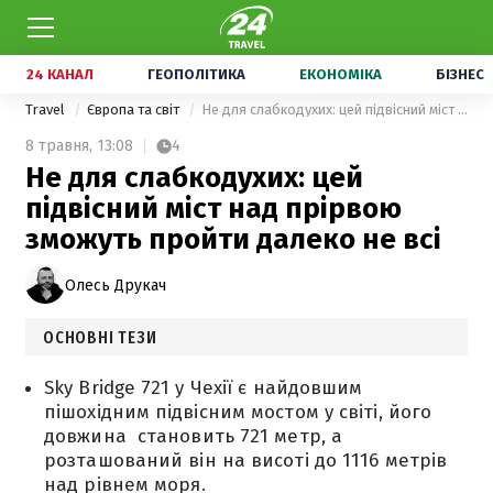
24 КАНАЛ
ГЕОПОЛІТИКА
ЕКОНОМІКА
БІЗНЕС
Travel
Європа та світ
Не для слабкодухих: цей підвісний міст над прірвою зможуть пройти далеко не всі
8 травня,
13:08
4
Не для слабкодухих: цей
підвісний міст над прірвою
зможуть пройти далеко не всі
Олесь Друкач
ОСНОВНІ ТЕЗИ
Sky Bridge 721 у Чехії є найдовшим
пішохідним підвісним мостом у світі, його
довжина становить 721 метр, а
розташований він на висоті до 1116 метрів
над рівнем моря.