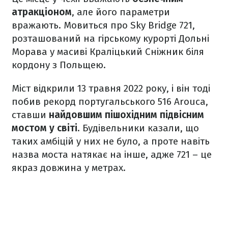
атракціоном
, але його параметри
вражають. Мовиться про Sky Bridge 721,
розташований на гірському курорті Дольні
Морава у масиві Краліцький Сніжник біля
кордону з Польщею.
Міст відкрили 13 травня 2022 року, і він тоді
побив рекорд португальського 516 Arouca,
ставши
найдовшим пішохідним підвісним
мостом у світі
. Будівельники казали, що
таких амбіцій у них не було, а проте навіть
назва моста натякає на інше, адже 721 – це
якраз довжина у метрах.