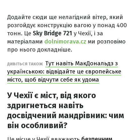
Додайте сюди ще нелагідний вітер, який
розгойдує конструкцію вагою у понад 400
тонн. Це
Sky Bridge 721
у Чехії, і за
матеріалами
dolnimorava.cz
ми розповімо
про нього докладніше.
Тут навіть МакДональдз з
ДИВІТЬСЯ ТАКОЖ
українською: відвідайте це європейське
місто, щоб відчути себе як удома
У Чехії є міст, від якого
здригнеться навіть
досвідчений мандрівник: чим
він особливий?
Це місце у Чехії вважають
безпечним