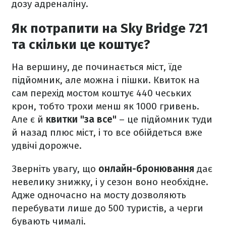
дозу адреналіну.
Як потрапити на Sky Bridge 721
та скільки це коштує?
На вершину, де починається міст, їде
підйомник, але можна і пішки. Квиток на
сам перехід мостом коштує 440 чеських
крон, тобто трохи менш як 1000 гривень.
Але є й
квитки "за все"
– це підйомник туди
й назад плюс міст, і то все обійдеться вже
удвічі дорожче.
Зверніть увагу, що
онлайн-бронювання
дає
невелику знижку, і у сезон воно необхідне.
Адже одночасно на мосту дозволяють
перебувати лише до 500 туристів, а черги
бувають чималі.