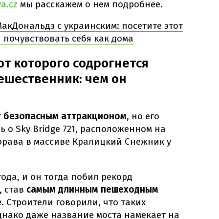
a.cz
мы расскажем о нем подробнее.
МакДональдз с украинским: посетите этот
 почувствовать себя как дома
 от которого содрогнется
ешественник: чем он
т
безопасным аттракционом
, но его
 о Sky Bridge 721, расположенном на
орава в массиве Кралицкий Снежник у
года, и он тогда побил рекорд
, став
самым длинным пешеходным
е
. Строители говорили, что таких
днако даже название моста намекает на