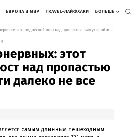
ЕВРОПА И МИР
TRAVEL-ЛАЙФХАКИ
БОЛЬШЕ
 Не для слабонервных: этот подвесной мост над пропастью смогут пройти далеко не все 
ин
онервных: этот
ост над пропастью
ти далеко не все
 является самым длинным пешеходным