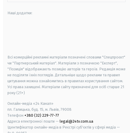
Наші додатки:
android
apple
smart tv
samsung smart tv
Всі комерційні рекламні матеріали позначені словами "Спецпроєкт"
чи "Партнерський матеріал". Матеріали з позначкою "Експерт",
"Позиція" відображають позицію авторів та героїв. Редакція може
не поділяти їхніх поглядів. Детальніше щодо реклами та правил
цитування можна ознайомитись в правилах користування сайтом.
Усі права захищені.
Матеріали сайту призначені для осіб старше
21
року (21+)
Онлайн-медіа «24 Канал»
пл. Галицька, буд. 15, м. Львів, 79008
Телефон
+380 (32) 229-77-77
Адреса електронної пошти —
legal@24tv.com.ua
Ідентифікатор онлайн-медіа в Реєстрі суб'єктів у сфері медіа —