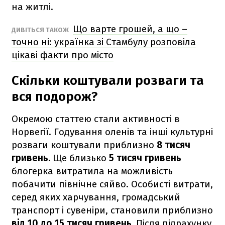
на житлі.
Що варте грошей, а що –
ДИВІТЬСЯ ТАКОЖ
точно ні: українка зі Стамбулу розповіла
цікаві факти про місто
Скільки коштували розваги та
вся подорож?
Окремою статтею стали активності в
Норвегії. Годування оленів та інші культурні
розваги коштували приблизно
8 тисяч
гривень.
Ще близько
5 тисяч гривень
блогерка витратила на можливість
побачити північне сяйво. Особисті витрати,
серед яких харчування, громадський
транспорт і сувеніри, становили приблизно
від 10 до 15 тисяч гривень.
Після підрахунку