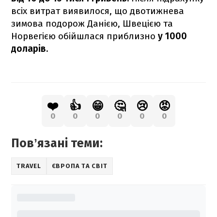
всіх витрат виявилося, що двотижнева
зимова подорож Данією, Швецією та
Норвегією обійшлася приблизно
у 1000
доларів.
❤️
👍
😁
🤔
😢
😡
0
0
0
0
0
0
Повʼязані теми:
TRAVEL
ЄВРОПА ТА СВІТ