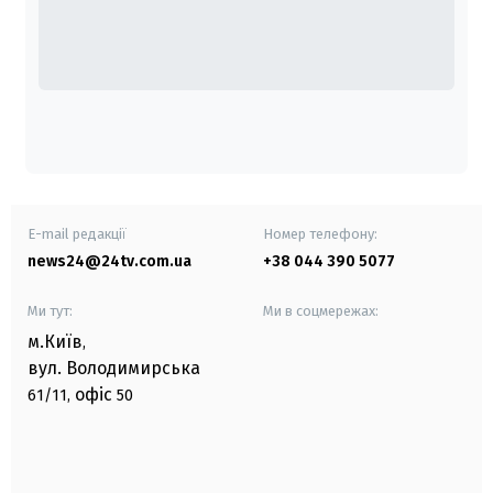
E-mail редакції
Номер телефону:
news24@24tv.com.ua
+38 044 390 5077
Ми тут:
Ми в соцмережах:
м.Київ
,
вул. Володимирська
офіс
61/11,
50