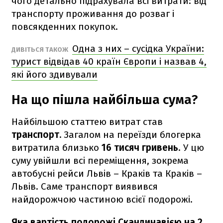
чого детально підрахувала всі витрати: від
транспорту проживання до розваг і
повсякденних покупок.
Одна з них – сусідка України:
ДИВІТЬСЯ ТАКОЖ
турист відвідав 40 країн Європи і назвав 4,
які його здивували
На що пішла найбільша сума?
Найбільшою статтею витрат став
транспорт.
Загалом на переїзди блогерка
витратила близько
16 тисяч гривень
. У цю
суму увійшли всі переміщення, зокрема
автобусні рейси Львів – Краків та Краків –
Львів. Саме транспорт виявився
найдорожчою частиною всієї подорожі.
Яка вартість подорожі Скандинавією на 2