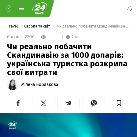
Travel
Європа та світ
 Чи реально побачити Скандинавію за 1000 доларів: українська туристка розкрила свої витрати 
2 хв
6 липня,
22:16
Чи реально побачити
Скандинавію за 1000 доларів:
українська туристка розкрила
свої витрати
Мілена Бордакова