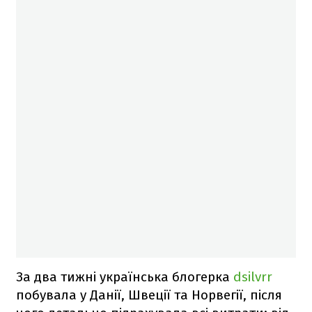
За два тижні українська блогерка
dsilvrr
побувала у Данії, Швеції та Норвегії, після