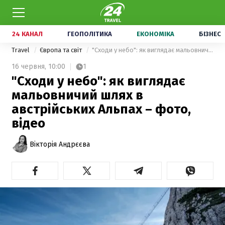
24 КАНАЛ
ГЕОПОЛІТИКА
ЕКОНОМІКА
БІЗНЕС
Travel
Європа та світ
"Сходи у небо": як виглядає мальовничий шлях в австрійських Альпах – фото, відео
16 червня,
10:00
1
"Сходи у небо": як виглядає
мальовничий шлях в
австрійських Альпах – фото,
відео
Вікторія Андрєєва