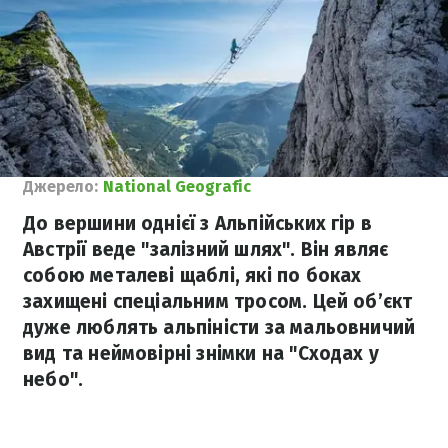
Джерело:
National Geografic
До вершини однієї з Альпійських гір в
Австрії веде "залізний шлях". Він являє
собою металеві щаблі, які по боках
захищені спеціальним тросом. Цей об’єкт
дуже люблять альпіністи за мальовничий
вид та неймовірні знімки на "Сходах у
небо".