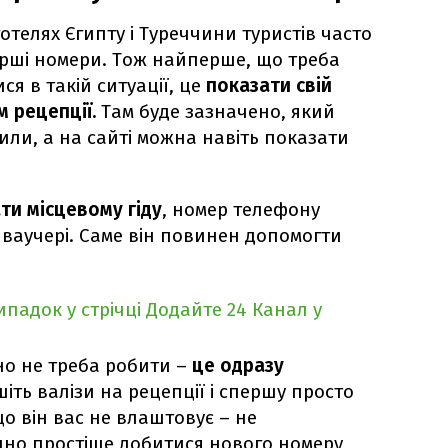
готелях Єгипту і Туреччини туристів часто
ірші номери. Тож найперше, що треба
я в такій ситуації, це
показати свій
 рецепції.
Там буде зазначено, який
или, а на сайті можна навіть показати
и місцевому гіду
, номер телефону
 ваучері. Саме він повинен допомогти
падок у стрічці
Додайте 24 Канал у
но не треба робити –
це одразу
шіть валізи на рецепції і спершу просто
що він вас не влаштовує – не
ачно простіше добитися нового номеру,