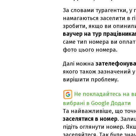
За словами турагентки, у 
намагаються заселити в г
зробити, якщо ви опинилис
ваучер на тур працівникам
саме тип номера ви оплат
фото цього номера.
Далі можна
зателефонуват
якого також зазначений у
вирішити проблему.
Не покладайтесь на ви
вибрані в Google
Додати
Та найважливіше, що точ
заселятися в номер
. Зали
підіть оглянути номер. Як
заселяйтеся. Так буде зн