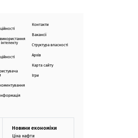
Контакти
ційності
Вакансії
 використання
 інтелекту
Структура власності
Архів
ційності
Карта сайту
ристувача
и
Ігри
коментування
 інформація
Новини економіки
Ціна нафти