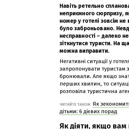
Навіть ретельно спланов
неприємного сюрпризу, я
номер у готелі зовсім не
було заброньовано. Невда
несправності – далеко не
зіткнутися туристи. На щ
можна виправити.
Негативні ситуації у готел
запропонувати туристам з
бронювали. Але якщо знат
перших хвилин, то ситуац
розповіла туристична аг
Як зекономити
ЧИТАЙТЕ ТАКОЖ
дітьми: 6 дієвих порад
Як діяти, якщо ва