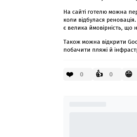
На сайті готелю можна пер
коли відбулася реновація
є велика ймовірність, що 
Також можна відкрити Goog
побачити пляжі й інфраст
❤️
👍
😁
0
0