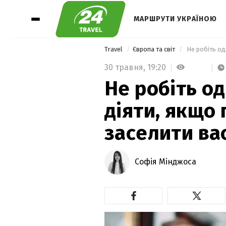
МАРШРУТИ УКРАЇНОЮ
Travel
Європа та світ
30 травня,
19:20
Не робіть од
діяти, якщо 
заселити ва
Софія Мінджоса