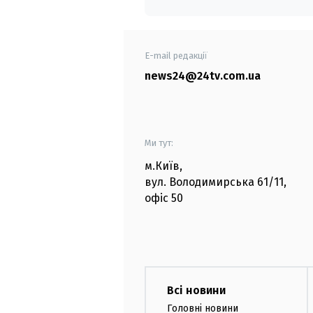
E-mail редакції
news24@24tv.com.ua
Ми тут:
м.Київ
,
вул. Володимирська
61/11,
офіс
50
Всі новини
Головні новини