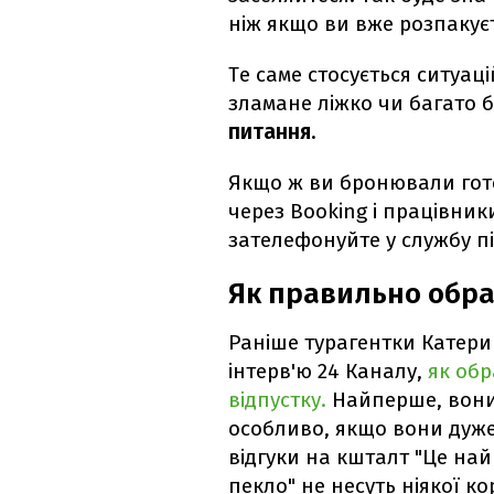
ніж якщо ви вже розпакуєт
Те саме стосується ситуац
зламане ліжко чи багато 
питання.
Якщо ж ви бронювали готе
через Booking і працівник
зателефонуйте у службу пі
Як правильно обра
Раніше турагентки Катери
інтерв'ю 24 Каналу,
як обр
відпустку.
Найперше, вони 
особливо, якщо вони дуже
відгуки на кшталт "Це най
пекло" не несуть ніякої ко