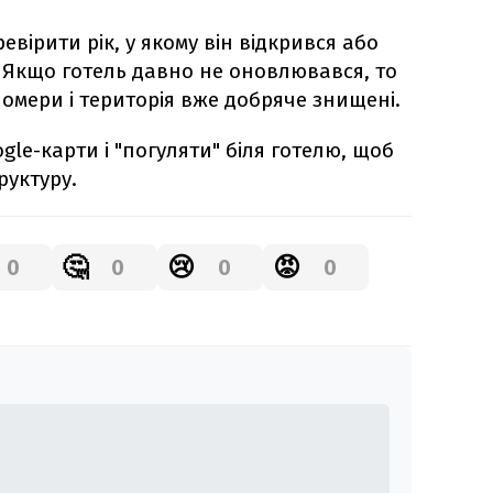
евірити рік, у якому він відкрився або
. Якщо готель давно не оновлювався, то
номери і територія вже добряче знищені.
le-карти і "погуляти" біля готелю, щоб
руктуру.
🤔
😢
😡
0
0
0
0