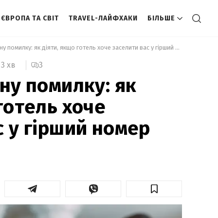
ЄВРОПА ТА СВІТ
TRAVEL-ЛАЙФХАКИ
БІЛЬШЕ
 Не робіть одну помилку: як діяти, якщо готель хоче заселити вас у гірший номер 
3
3 хв
ну помилку: як
готель хоче
с у гірший номер