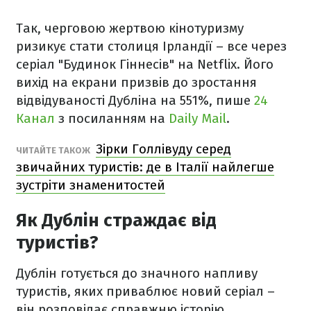
Так, черговою жертвою кінотуризму
ризикує стати столиця Ірландії – все через
серіал "Будинок Гіннесів" на Netflix. Його
вихід на екрани призвів до зростання
відвідуваності Дубліна на 551%, пише
24
Канал
з посиланням на
Daily Mail
.
Зірки Голлівуду серед
ЧИТАЙТЕ ТАКОЖ
звичайних туристів: де в Італії найлегше
зустріти знаменитостей
Як Дублін страждає від
туристів?
Дублін готується до значного напливу
туристів, яких приваблює новий серіал –
він розповідає справжню історію