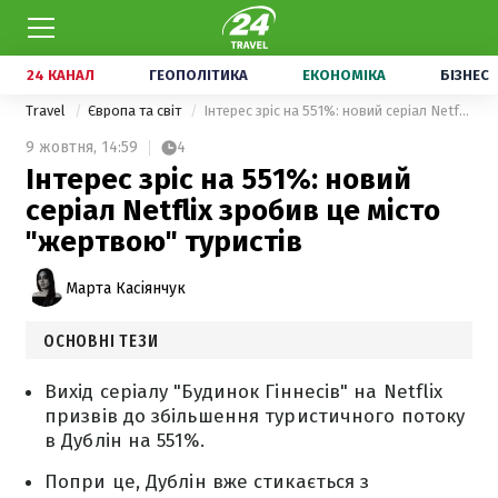
24 КАНАЛ
ГЕОПОЛІТИКА
ЕКОНОМІКА
БІЗНЕС
Travel
Європа та світ
Інтерес зріс на 551%: новий серіал Netflix зробив це місто "жертвою" туристів
9 жовтня,
14:59
4
Інтерес зріс на 551%: новий
серіал Netflix зробив це місто
"жертвою" туристів
Марта Касіянчук
ОСНОВНІ ТЕЗИ
Вихід серіалу "Будинок Гіннесів" на Netflix
призвів до збільшення туристичного потоку
в Дублін на 551%.
Попри це, Дублін вже стикається з