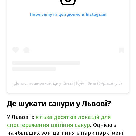
Переглянути цей допис в Instagram
Допис, поширений Де у Києві | Kyiv | Київ (@placekyiv)
Де шукати сакури у Львові?
У Львові є
кілька десятків локацій для
спостереження цвітіння сакур
. Однією з
найбільших зон цвітіння є парк парк імені