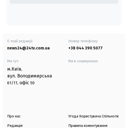
E-mail редакції
Номер телефону:
news24@24tv.com.ua
+38 044 390 5077
Ми тут:
Ми в соцмережах:
м.Київ
,
вул. Володимирська
офіс
61/11,
50
Про нас
Угода Користувача Спільноти
Редакція
Правила коментування