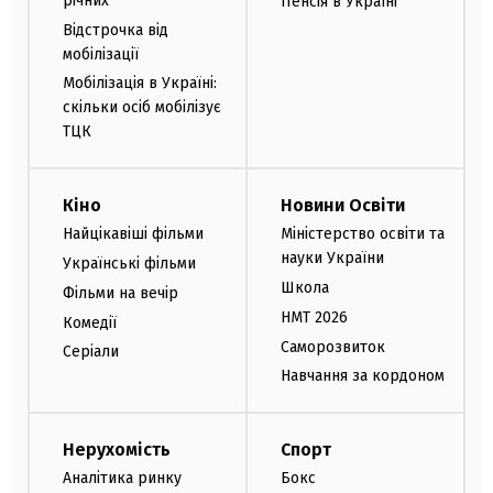
річних
Пенсія в Україні
Відстрочка від
мобілізації
Мобілізація в Україні:
скільки осіб мобілізує
ТЦК
Кіно
Новини Освіти
Найцікавіші фільми
Міністерство освіти та
науки України
Українські фільми
Школа
Фільми на вечір
НМТ 2026
Комедії
Саморозвиток
Серіали
Навчання за кордоном
Нерухомість
Спорт
Аналітика ринку
Бокс