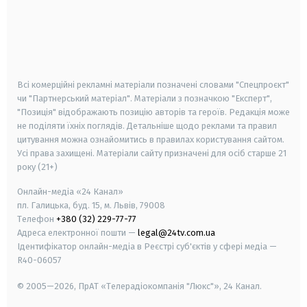
android
apple
smart tv
samsung smart tv
Всі комерційні рекламні матеріали позначені словами "Спецпроєкт"
чи "Партнерський матеріал". Матеріали з позначкою "Експерт",
"Позиція" відображають позицію авторів та героїв. Редакція може
не поділяти їхніх поглядів. Детальніше щодо реклами та правил
цитування можна ознайомитись в правилах користування сайтом.
Усі права захищені.
Матеріали сайту призначені для осіб старше
21
року (21+)
Онлайн-медіа «24 Канал»
пл. Галицька, буд. 15, м. Львів, 79008
Телефон
+380 (32) 229-77-77
Адреса електронної пошти —
legal@24tv.com.ua
Ідентифікатор онлайн-медіа в Реєстрі суб'єктів у сфері медіа —
R40-06057
© 2005—2026,
ПрАТ «Телерадіокомпанія "Люкс"», 24 Канал.