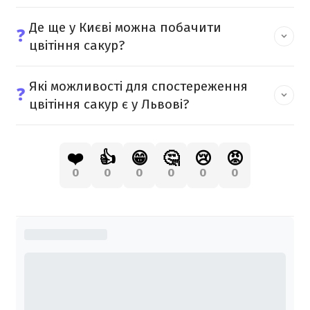
Де ще у Києві можна побачити
❓
цвітіння сакур?
Які можливості для спостереження
❓
цвітіння сакур є у Львові?
❤️
👍
😁
🤔
😢
😡
0
0
0
0
0
0