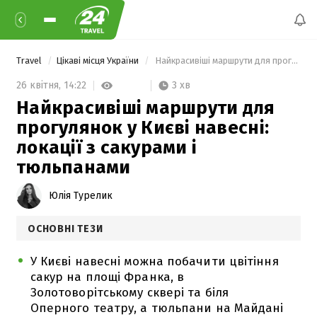
Travel
Цікаві місця України
 Найкрасивіші маршрути для прогулянок у Києві навесні: локації з сакурами і тюльпанами 
3 хв
26 квітня,
14:22
Найкрасивіші маршрути для
прогулянок у Києві навесні:
локації з сакурами і
тюльпанами
Юлія Турелик
ОСНОВНІ ТЕЗИ
У Києві навесні можна побачити цвітіння
сакур на площі Франка, в
Золотоворітському сквері та біля
Оперного театру, а тюльпани на Майдані