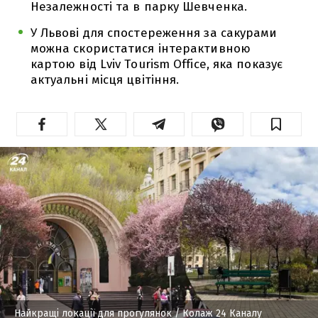
Незалежності та в парку Шевченка.
У Львові для спостереження за сакурами
можна скористатися інтерактивною
картою від Lviv Tourism Office, яка показує
актуальні місця цвітіння.
Найкращі локації для прогулянок
/ Колаж 24 Каналу