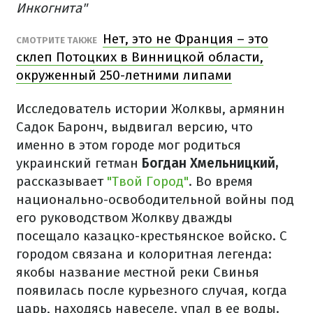
Инкогнита"
Нет, это не Франция – это
СМОТРИТЕ ТАКЖЕ
склеп Потоцких в Винницкой области,
окруженный 250-летними липами
Исследователь истории Жолквы, армянин
Садок Баронч, выдвигал версию, что
именно в этом городе мог родиться
украинский гетман
Богдан Хмельницкий,
рассказывает
"Твой Город"
. Во время
национально-освободительной войны под
его руководством Жолкву дважды
посещало казацко-крестьянское войско. С
городом связана и колоритная легенда:
якобы название местной реки Свинья
появилась после курьезного случая, когда
царь, находясь навеселе, упал в ее воды.