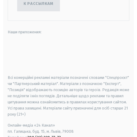
К РАССЫЛКАМ
Наши приложения:
android
apple
smart tv
samsung smart tv
Всі комерційні рекламні матеріали позначені словами "Спецпроєкт"
чи "Партнерський матеріал". Матеріали з позначкою "Експерт",
"Позиція" відображають позицію авторів та героїв. Редакція може
не поділяти їхніх поглядів. Детальніше щодо реклами та правил
цитування можна ознайомитись в правилах користування сайтом.
Усі права захищені.
Матеріали сайту призначені для осіб старше
21
року (21+)
Онлайн-медіа «24 Канал»
пл. Галицька, буд. 15, м. Львів, 79008