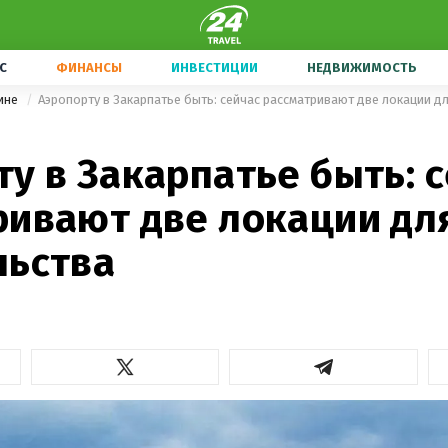
С
ФИНАНСЫ
ИНВЕСТИЦИИ
НЕДВИЖИМОСТЬ
ине
Аэропорту в Закарпатье быть: сейчас рассматривают две локации д
у в Закарпатье быть: 
ривают две локации дл
льства