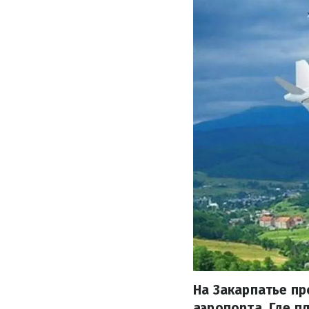
На Закарпатье п
аэропорта. Где п