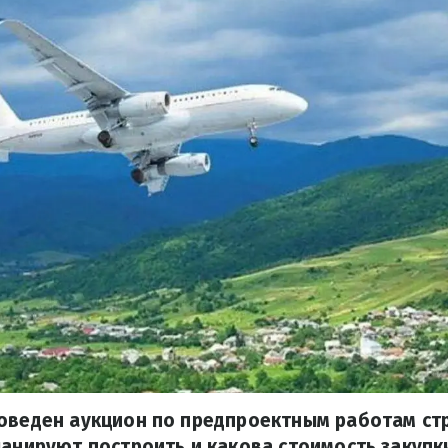
роведен аукцион по предпроектным работам ст
ланируют построить и какова стоимость закупки