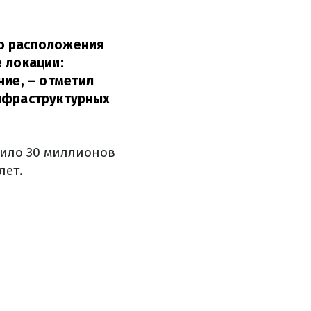
то расположения
 локации:
ние, – отметил
инфраструктурных
дило 30 миллионов
лет.