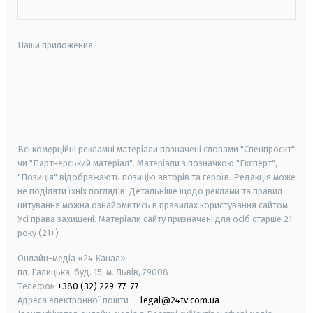
Наши приложения:
android
apple
smart tv
samsung smart tv
Всі комерційні рекламні матеріали позначені словами "Спецпроєкт"
чи "Партнерський матеріал". Матеріали з позначкою "Експерт",
"Позиція" відображають позицію авторів та героїв. Редакція може
не поділяти їхніх поглядів. Детальніше щодо реклами та правил
цитування можна ознайомитись в правилах користування сайтом.
Усі права захищені.
Матеріали сайту призначені для осіб старше
21
року (21+)
Онлайн-медіа «24 Канал»
пл. Галицька, буд. 15, м. Львів, 79008
Телефон
+380 (32) 229-77-77
Адреса електронної пошти —
legal@24tv.com.ua