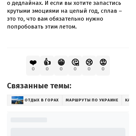
о дедлайнах. И если вы хотите запастись
крутыми эмоциями на целый год, сплав –
это то, что вам обязательно нужно
попробовать этим летом.
❤️
👍
😁
🤔
😢
😡
0
0
0
0
0
0
Связанные темы:
ОТДЫХ В ГОРАХ
МАРШРУТЫ ПО УКРАИНЕ
КАР