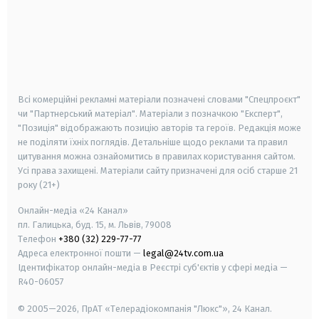
android
apple
smart tv
samsung smart tv
Всі комерційні рекламні матеріали позначені словами "Спецпроєкт"
чи "Партнерський матеріал". Матеріали з позначкою "Експерт",
"Позиція" відображають позицію авторів та героїв. Редакція може
не поділяти їхніх поглядів. Детальніше щодо реклами та правил
цитування можна ознайомитись в правилах користування сайтом.
Усі права захищені.
Матеріали сайту призначені для осіб старше
21
року (21+)
Онлайн-медіа «24 Канал»
пл. Галицька, буд. 15, м. Львів, 79008
Телефон
+380 (32) 229-77-77
Адреса електронної пошти —
legal@24tv.com.ua
Ідентифікатор онлайн-медіа в Реєстрі суб'єктів у сфері медіа —
R40-06057
© 2005—2026,
ПрАТ «Телерадіокомпанія "Люкс"», 24 Канал.