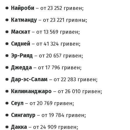
Найроби
– от 23 252 гривен;
Катманду
– от 23 221 гривны;
Маскат
– от 13 569 гривен;
Сидней
– от 41 324 гривен;
Эр-Рияд
– от 20 657 гривен;
Джедда
– от 17 796 гривен;
Дар-эс-Салам
– от 22 283 гривен;
Килиманджаро
– от 26 010 гривен;
Сеул
– от 20 769 гривен;
Сингапур
– от 19 784 гривен;
Дакка
– от 24 909 гривен;