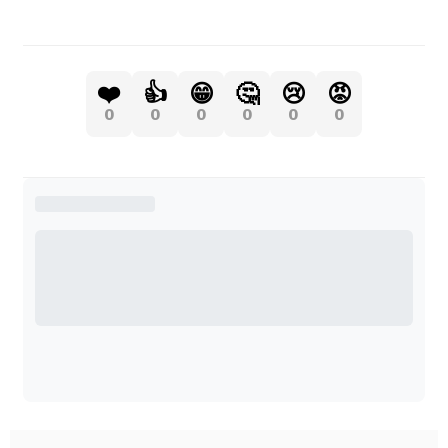
❤️
👍
😁
🤔
😢
😡
0
0
0
0
0
0