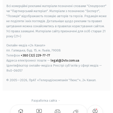
Всі комерційні рекламні матеріали позначені словами "Спецпроєкт"
чи "Партнерський матеріал". Матеріали з позначкою "Експерт",
"Позиція" відображають позицію авторів та героїв. Редакція може
не поділяти їхніх поглядів. Детальніше щодо реклами та правил
цитування можна ознайомитись в правилах користування сайтом.
Усі права захищені.
Матеріали сайту призначені для осіб старше
21
року (21+)
Онлайн-медіа «24 Канал»
пл. Галицька, буд. 15, м. Львів, 79008
Телефон
+380 (32) 229-77-77
Адреса електронної пошти —
legal@24tv.com.ua
Ідентифікатор онлайн-медіа в Реєстрі суб'єктів у сфері медіа —
R40-06057
© 2005—2026,
ПрАТ «Телерадіокомпанія "Люкс"», 24 Канал.
Разработка сайта
-