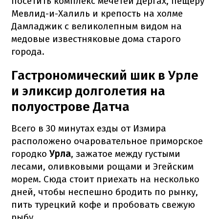
посетить комплекс мечетей Дергах, пещеру
Мевлид-и-Халиль и крепость на холме
Дамладжик с великолепным видом на
медовые известняковые дома старого
города.
Гастрономический шик в Урле
и эликсир долголетия на
полуострове Датча
Всего в 30 минутах езды от Измира
расположено очаровательное приморское
городко
Урла
, зажатое между густыми
лесами, оливковыми рощами и Эгейским
морем. Сюда стоит приехать на несколько
дней, чтобы неспешно бродить по рынку,
пить турецкий кофе и пробовать свежую
рыбу.