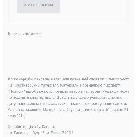
К РАССЫЛКАМ
Наши приложения:
android
apple
smart tv
samsung smart tv
Всі комерційні рекламні матеріали позначені словами "Спецпроєкт"
чи "Партнерський матеріал". Матеріали з позначкою "Експерт",
"Позиція" відображають позицію авторів та героїв. Редакція може
не поділяти їхніх поглядів. Детальніше щодо реклами та правил
цитування можна ознайомитись в правилах користування сайтом.
Усі права захищені.
Матеріали сайту призначені для осіб старше
21
року (21+)
Онлайн-медіа «24 Канал»
пл. Галицька, буд. 15, м. Львів, 79008