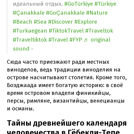
идеальный отдых.
#GoTürkiye
#Türkiye
#Çanakkale
#GoÇanakkale
#Nature
#Beach
#Sea
#Discover
#Explore
#Turkaegean
#TiktokTravel
#Traveltok
#Traveltiktok
#Travel
#FYP
♬ original
sound -
Сюда часто приезжают ради местных
виноделов, ведь традиции виноделия на
острове насчитывают столетия. Кроме того,
Бозджаада имеет богатую историю: в своё
время островом владели финикийцы,
персы, римляне, византийцы, венецианцы
и османы.
Тайны древнейшего календаря
человечества в Гёбекли-Тепе