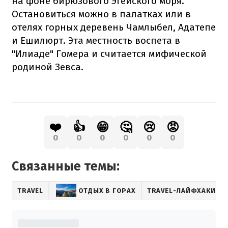
на фоне бирюзового Эгейского моря.
Остановиться можно в палатках или в
отелях горных деревень Чамлыбел, Адатепе
и Ешилюрт. Эта местность воспета в
"Илиаде" Гомера и считается мифической
родиной Зевса.
❤️
👍
😁
🤔
😢
😡
0
0
0
0
0
0
Связанные темы:
TRAVEL
ОТДЫХ В ГОРАХ
TRAVEL-ЛАЙФХАКИ