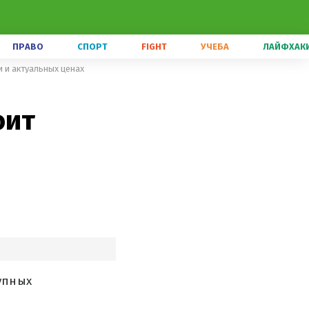
ПРАВО
СПОРТ
FIGHT
УЧЕБА
ЛАЙФХАК
и и актуальных ценах
оит
упных