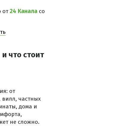
ю от
24 Канала
со
сть
и что стоит
ия: от
 вилл, частных
мнаты, дома и
омфорта,
жет не сложно.