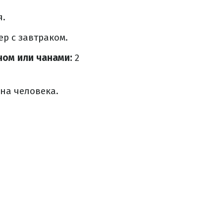
я.
ер с завтраком.
ном или чанами:
2
на человека.