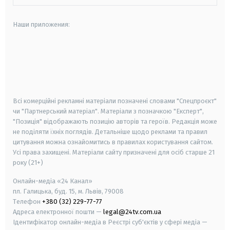
Наши приложения:
android
apple
smart tv
samsung smart tv
Всі комерційні рекламні матеріали позначені словами "Спецпроєкт"
чи "Партнерський матеріал". Матеріали з позначкою "Експерт",
"Позиція" відображають позицію авторів та героїв. Редакція може
не поділяти їхніх поглядів. Детальніше щодо реклами та правил
цитування можна ознайомитись в правилах користування сайтом.
Усі права захищені.
Матеріали сайту призначені для осіб старше
21
року (21+)
Онлайн-медіа «24 Канал»
пл. Галицька, буд. 15, м. Львів, 79008
Телефон
+380 (32) 229-77-77
Адреса електронної пошти —
legal@24tv.com.ua
Ідентифікатор онлайн-медіа в Реєстрі суб'єктів у сфері медіа —