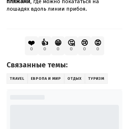
пляжами
, где можно покататься на
лошадях вдоль линии прибоя.
❤️
👍
😁
🤔
😢
😡
0
0
0
0
0
0
Связанные темы:
TRAVEL
ЕВРОПА И МИР
ОТДЫХ
ТУРИЗМ