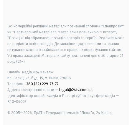
android
apple
smart tv
samsung smart tv
Всі комерційні рекламні матеріали позначені словами "Спецпроєкт"
чи "Партнерський матеріал". Матеріали з позначкою "Експерт",
"Позиція" відображають позицію авторів та героїв. Редакція може
не поділяти їхніх поглядів. Детальніше щодо реклами та правил
цитування можна ознайомитись в правилах користування сайтом.
Усі права захищені.
Матеріали сайту призначені для осіб старше
21
року (21+)
Онлайн-медіа «24 Канал»
пл. Галицька, буд. 15, м. Львів, 79008
Телефон
+380 (32) 229-77-77
Адреса електронної пошти —
legal@24tv.com.ua
Ідентифікатор онлайн-медіа в Реєстрі суб'єктів у сфері медіа —
R40-06057
© 2005—2026,
ПрАТ «Телерадіокомпанія "Люкс"», 24 Канал.