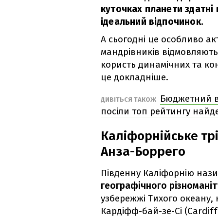
куточках планети здатні
ідеальний відпочинок.
А сьогодні це особливо ак
мандрівників відмовляють
користь динамічних та ко
це докладніше.
Бюджетний ві
ДИВІТЬСЯ ТАКОЖ
посіли топ рейтингу най
Каліфорнійське трі
Анза-Боррего
Південну Каліфорнію нази
географічного різноманіт
узбережжі Тихого океану,
Кардіфф-бай-зе-Сі (Cardif