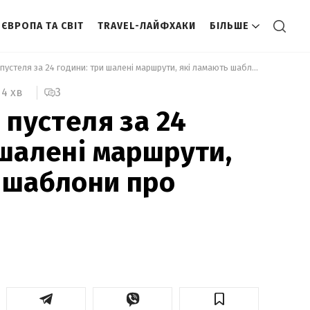
ЄВРОПА ТА СВІТ
TRAVEL-ЛАЙФХАКИ
БІЛЬШЕ
 Море, гори й пустеля за 24 години: три шалені маршрути, які ламають шаблони про туризм 
3
4 хв
 пустеля за 24
 шалені маршрути,
 шаблони про