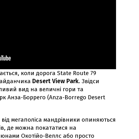
ється, коли дорога State Route 79
майданчика
Desert View Park
. Звідси
ивий вид на величні гори та
к Анза-Боррего (Anza-Borrego Desert
и від мегаполіса мандрівники опиняються
ів, де можна покататися на
юнами Окотійо-Веллс або просто