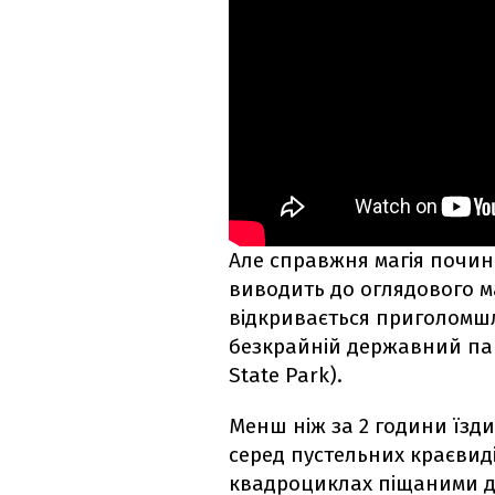
Але справжня магія почина
виводить до оглядового 
відкривається приголомшл
безкрайній державний пар
State Park).
Менш ніж за 2 години їзд
серед пустельних краєвид
квадроциклах піщаними д