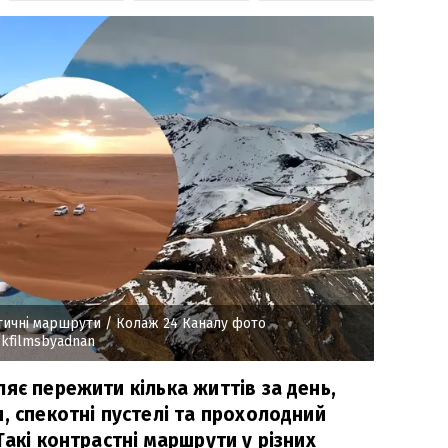
тичні маршрути
/ Колаж 24 Каналу фото
4kfilmsbyadnan
яє пережити кілька життів за день,
, спекотні пустелі та прохолодний
Такі контрастні маршрути у різних