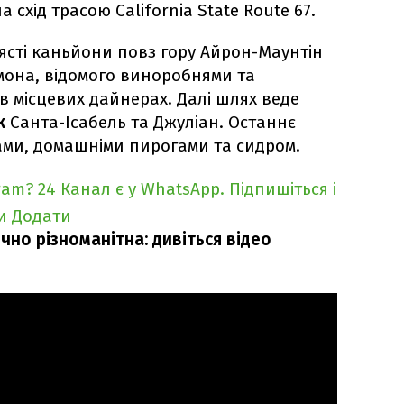
схід трасою California State Route 67.
лясті каньйони повз гору Айрон-Маунтін
мона, відомого виноробнями та
в місцевих дайнерах. Далі шлях веде
к
Санта-Ісабель та Джуліан. Останнє
ами, домашніми пирогами та сидром.
ram?
24 Канал є у WhatsApp. Підпишіться і
и
Додати
чно різноманітна: дивіться відео