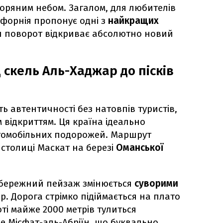
оряним небом. Загалом, для любителів
форнія пропонує одні з
найкращих
жен поворот відкриває абсолютно новий
 скель Аль-Хаджар до пісків
 автентичності без натовпів туристів,
 відкриттям. Ця країна ідеально
втомобільних подорожей. Маршрут
 столиці Маскат на березі
Оманської
ибережний пейзаж змінюється
суворими
. Дорога стрімко підіймається на плато
ті майже 2000 метрів тулиться
е Місфат-аль-Абріїн, що буквально