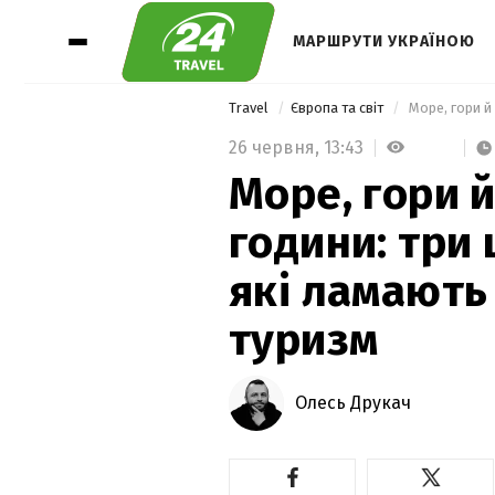
МАРШРУТИ УКРАЇНОЮ
Travel
Європа та світ
26 червня,
13:43
Море, гори й
години: три
які ламають
туризм
Олесь Друкач