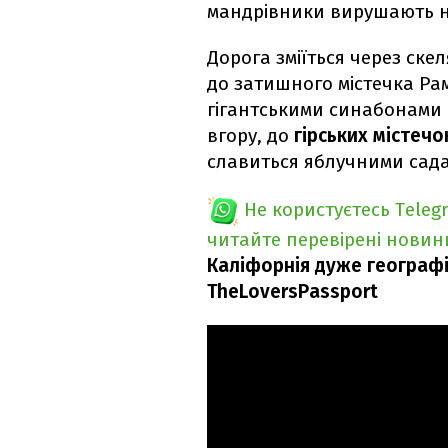
мандрівники вирушають на 
Дорога зміїться через ске
до затишного містечка Ра
гігантськими синабонами 
вгору, до
гірських містечо
славиться яблучними сад
Не користуєтесь Teleg
читайте перевірені новин
Каліфорнія дуже географі
TheLoversPassport