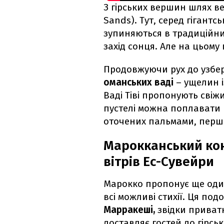
З гірських вершин шлях в
Sands). Тут, серед гігант
зупиняються в традиційни
захід сонця. Але на цьому 
Продовжуючи рух до узбе
оманських ваді
– ущелин 
Ваді Тіві пропонують свіж
пустелі можна поплавати
оточених пальмами, перш 
Марокканський конт
вітрів Ес-Сувейри
Марокко пропонує ще оди
всі можливі стихії. Ця по
Марракеші,
звідки приват
доставляє гостей до гірсь