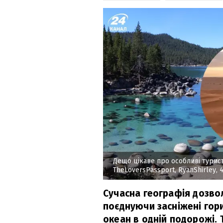
Дещо цікаве про особливі турис
TheLoversPassport, RyanShirley, 
Сучасна географія дозвол
поєднуючи засніжені гори
океан в одній подорожі. 