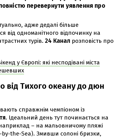
 повністю перевернути уявлення про
туально, адже дедалі більше
ся від одноманітного відпочинку на
нтрастних турів.
24 Канал
розповість про
кенд у Європі: які несподівані міста
дешевших
о від Тихого океану до дюн
вають справжнім чемпіоном із
тя
. Ідеальний день тут починається на
 наприклад – на мальовничому пляжі
f-by-the-Sea). Змивши солоні бризки,