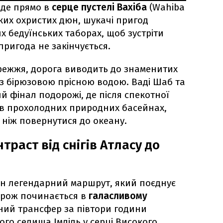
еде прямо в
серце пустелі Вахіба
(Wahiba
ських охристих дюн, шукачі пригод
х бедуїнських таборах, щоб зустріти
пригода не закінчується.
режжя, дорога виводить до знаменитих
із бірюзовою прісною водою. Ваді Шаб та
ий фінал подорожі, де після спекотної
 в прохолодних природних басейнах,
ніж повернутися до океану.
раст від снігів Атласу до
н легендарний маршрут, який поєднує
дорож починається в
галасливому
ний трансфер за півтори години
кого селища Імліль у серці Високого