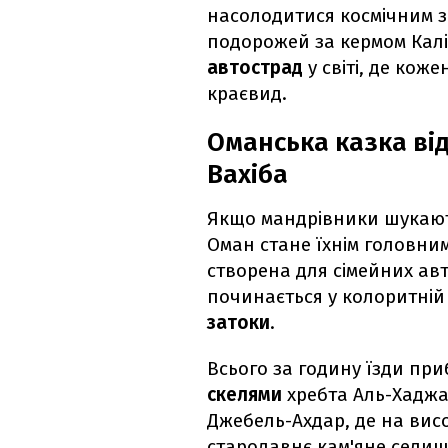
насолодитися космічним з
подорожей за кермом Калі
автострад
у світі, де ко
краєвид.
Оманська казка від
Вахіба
Якщо мандрівники шукають
Оман стане їхнім головним
створена для сімейних а
починається у колоритній
затоки
.
Всього за годину їзди пр
скелями
хребта Аль-Хаджар
Джебель-Ахдар, де на висо
стародавнє кам'яне селищ