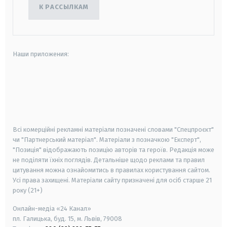
К РАССЫЛКАМ
Наши приложения:
android
apple
smart tv
samsung smart tv
Всі комерційні рекламні матеріали позначені словами "Спецпроєкт"
чи "Партнерський матеріал". Матеріали з позначкою "Експерт",
"Позиція" відображають позицію авторів та героїв. Редакція може
не поділяти їхніх поглядів. Детальніше щодо реклами та правил
цитування можна ознайомитись в правилах користування сайтом.
Усі права захищені.
Матеріали сайту призначені для осіб старше
21
року (21+)
Онлайн-медіа «24 Канал»
пл. Галицька, буд. 15, м. Львів, 79008