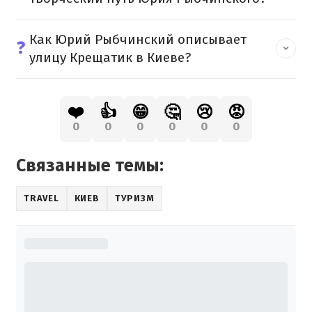
Как Юрий Рыбчинский описывает
❓
улицу Крещатик в Киеве?
❤️
👍
😁
🤔
😢
😡
0
0
0
0
0
0
Связанные темы:
TRAVEL
КИЕВ
ТУРИЗМ