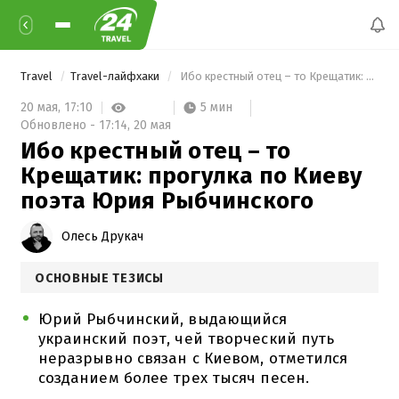
Travel
Travel-лайфхаки
 Ибо крестный отец – то Крещатик: прогулка по Киеву поэта Юрия Рыбчинского 
5 мин
20 мая,
17:10
Обновлено -
17:14,
20 мая
Ибо крестный отец – то
Крещатик: прогулка по Киеву
поэта Юрия Рыбчинского
Олесь Друкач
ОСНОВНЫЕ ТЕЗИСЫ
Юрий Рыбчинский, выдающийся
украинский поэт, чей творческий путь
неразрывно связан с Киевом, отметился
созданием более трех тысяч песен.