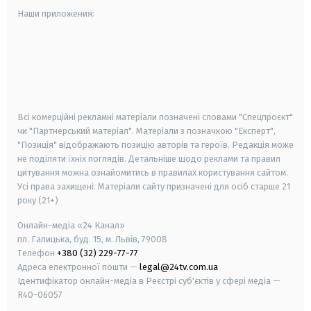
Наши приложения:
android
apple
smart tv
samsung smart tv
Всі комерційні рекламні матеріали позначені словами "Спецпроєкт"
чи "Партнерський матеріал". Матеріали з позначкою "Експерт",
"Позиція" відображають позицію авторів та героїв. Редакція може
не поділяти їхніх поглядів. Детальніше щодо реклами та правил
цитування можна ознайомитись в правилах користування сайтом.
Усі права захищені.
Матеріали сайту призначені для осіб старше
21
року (21+)
Онлайн-медіа «24 Канал»
пл. Галицька, буд. 15, м. Львів, 79008
Телефон
+380 (32) 229-77-77
Адреса електронної пошти —
legal@24tv.com.ua
Ідентифікатор онлайн-медіа в Реєстрі суб'єктів у сфері медіа —
R40-06057