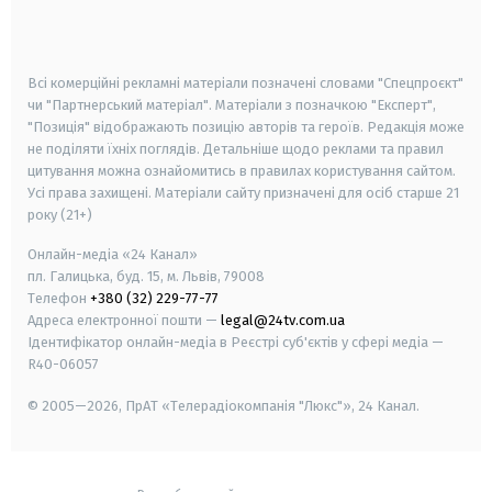
smart tv
samsung smart tv
Всі комерційні рекламні матеріали позначені словами "Спецпроєкт"
чи "Партнерський матеріал". Матеріали з позначкою "Експерт",
"Позиція" відображають позицію авторів та героїв. Редакція може
не поділяти їхніх поглядів. Детальніше щодо реклами та правил
цитування можна ознайомитись в правилах користування сайтом.
Усі права захищені.
Матеріали сайту призначені для осіб старше
21
року (21+)
Онлайн-медіа «24 Канал»
пл. Галицька, буд. 15, м. Львів, 79008
Телефон
+380 (32) 229-77-77
Адреса електронної пошти —
legal@24tv.com.ua
Ідентифікатор онлайн-медіа в Реєстрі суб'єктів у сфері медіа —
R40-06057
© 2005—2026,
ПрАТ «Телерадіокомпанія "Люкс"», 24 Канал.