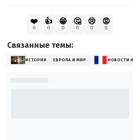
❤️
👍
😁
🤔
😢
😡
0
0
0
0
0
0
Связанные темы:
ИСТОРИЯ
ЕВРОПА И МИР
НОВОСТИ ФР