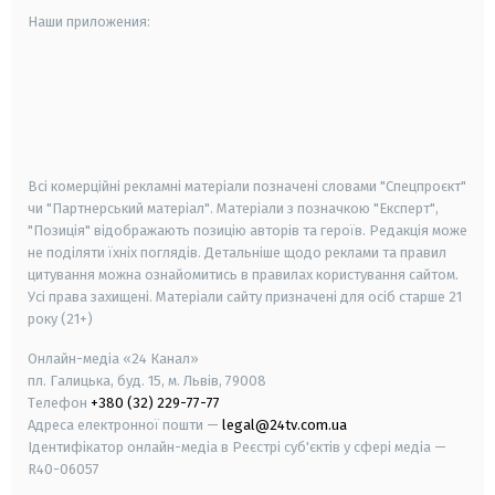
Наши приложения:
android
apple
smart tv
samsung smart tv
Всі комерційні рекламні матеріали позначені словами "Спецпроєкт"
чи "Партнерський матеріал". Матеріали з позначкою "Експерт",
"Позиція" відображають позицію авторів та героїв. Редакція може
не поділяти їхніх поглядів. Детальніше щодо реклами та правил
цитування можна ознайомитись в правилах користування сайтом.
Усі права захищені.
Матеріали сайту призначені для осіб старше
21
року (21+)
Онлайн-медіа «24 Канал»
пл. Галицька, буд. 15, м. Львів, 79008
Телефон
+380 (32) 229-77-77
Адреса електронної пошти —
legal@24tv.com.ua
Ідентифікатор онлайн-медіа в Реєстрі суб'єктів у сфері медіа —
R40-06057