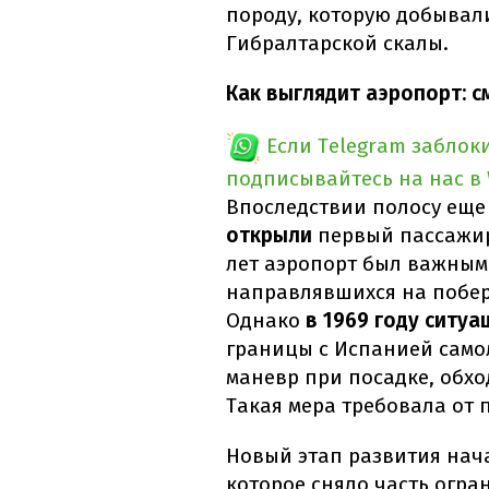
породу, которую добывал
Гибралтарской скалы.
Как выглядит аэропорт: 
Если Telegram заблок
подписывайтесь на нас в
Впоследствии полосу еще
открыли
первый пассажир
лет аэропорт был важным
направлявшихся на побер
Однако
в 1969 году ситу
границы с Испанией сам
маневр при посадке, обхо
Такая мера требовала от 
Новый этап развития нач
которое сняло часть огра