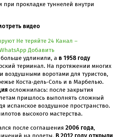
и при прокладке туннелей внутри
смотреть видео
ируют
Не теряйте 24 Канал –
 WhatsApp
Добавить
 больше удлинили, а
в 1958 году
ский терминал. На протяжении многих
и воздушными воротами для туристов,
ежье Коста-дель-Соль и в Марбелью.
ация
осложнилась: после закрытия
олетам пришлось выполнять сложный
дя испанское воздушное пространство.
пилотов высокого мастерства.
ался после соглашения
2006 года
,
ничений на полеты.
В 2012 году открыли