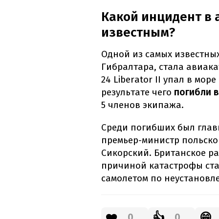
Какой инцидент в 
известным?
Одной из самых известных
Гибралтара, стала авиак
24 Liberator II упал в мор
результате чего
погибли в
5 членов экипажа.
Среди погибших был гла
премьер-министр польско
Сикорский. Британское р
причиной катастрофы ста
самолетом по неустановл
❤️
👍
😁
0
0