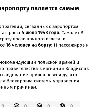
аэропорту является самым
 трагедий, связанных с аэропортом
атастрофа
4 июля 1943 года.
Самолет B-
е сразу после ночного взлета, в
се 16 человек на борту:
11 пассажиров и
внокомандующий польской армией и
го правительства в изгнании Владислав
асследование пришло к выводу, что
ла блокировка системы управления
енным причинам.
🤔
😢
😡
0
0
0
0