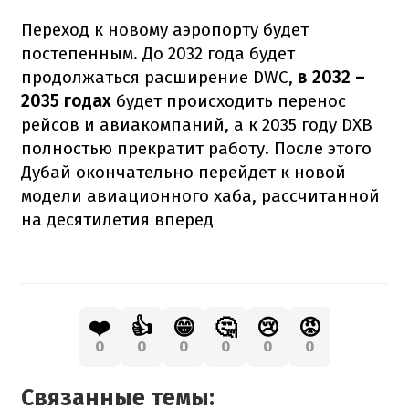
Переход к новому аэропорту будет
постепенным. До 2032 года будет
продолжаться расширение DWC,
в 2032 –
2035 годах
будет происходить перенос
рейсов и авиакомпаний, а к 2035 году DXB
полностью прекратит работу. После этого
Дубай окончательно перейдет к новой
модели авиационного хаба, рассчитанной
на десятилетия вперед
❤️
👍
😁
🤔
😢
😡
0
0
0
0
0
0
Связанные темы: