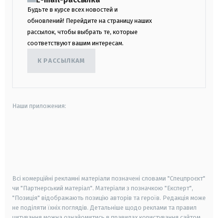
Будьте в курсе всех новостей и
обновлений! Перейдите на страницу наших
рассылок, чтобы выбрать те, которые
соответствуют вашим интересам.
К РАССЫЛКАМ
Наши приложения:
android
apple
smart tv
samsung smart tv
Всі комерційні рекламні матеріали позначені словами "Спецпроєкт"
чи "Партнерський матеріал". Матеріали з позначкою "Експерт",
"Позиція" відображають позицію авторів та героїв. Редакція може
не поділяти їхніх поглядів. Детальніше щодо реклами та правил
цитування можна ознайомитись в правилах користування сайтом.