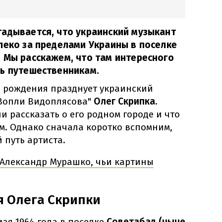
адывается, что украинский музыкант
леко за пределами Украины в поселке
 Мы расскажем, что там интересного
ть путешественникам.
нь рождения празднует украинский
"Вопли Видоплясова"
Олег Скрипка.
 рассказать о его родном городе и что
ам. Однако сначала коротко вспомним,
 путь артиста.
 Александр Мурашко, чьи картины
я Олега Скрипки
мая 1964 года в поселке
Советабад (ныне