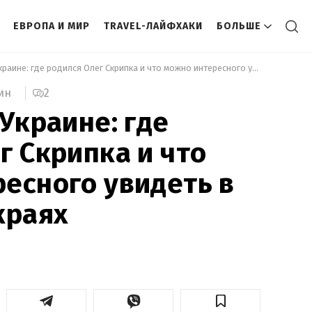
ЕВРОПА И МИР
TRAVEL-ЛАЙФХАКИ
БОЛЬШЕ
 Далеко не в Украине: где родился Олег Скрипка и что можно интересного увидеть в его родных краях 
2
ин
 Украине: где
г Скрипка и что
есного увидеть в
краях