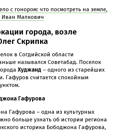
ело с гонором: что посмотреть на земле,
ь Иван Малкович
кации города, возле
Олег Скрипка
елок в Согдийской области
аньше назывался Советабад. Поселок
города
Худжанд
– одного из старейших
и. Гафуров считается спокойным
унктом.
оджона Гафурова
на Гафурова – одна из культурных
ожно больше узнать об истории региона
икского историка Бободжона Гафурова,