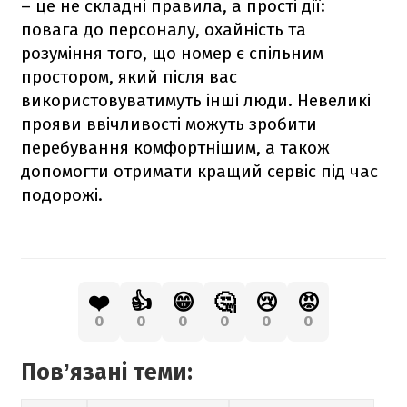
– це не складні правила, а прості дії:
повага до персоналу, охайність та
розуміння того, що номер є спільним
простором, який після вас
використовуватимуть інші люди. Невеликі
прояви ввічливості можуть зробити
перебування комфортнішим, а також
допомогти отримати кращий сервіс під час
подорожі.
❤️
👍
😁
🤔
😢
😡
0
0
0
0
0
0
Повʼязані теми: