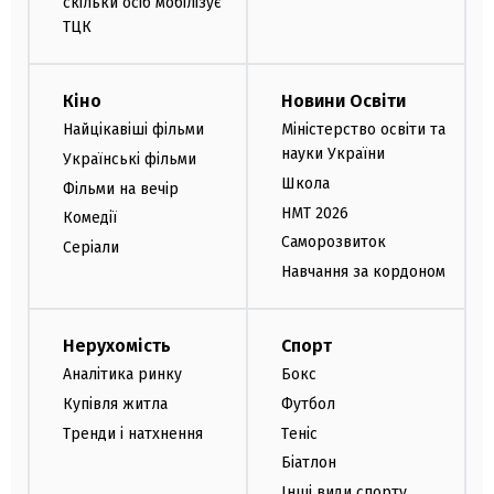
скільки осіб мобілізує
ТЦК
Кіно
Новини Освіти
Найцікавіші фільми
Міністерство освіти та
науки України
Українські фільми
Школа
Фільми на вечір
НМТ 2026
Комедії
Саморозвиток
Серіали
Навчання за кордоном
Нерухомість
Спорт
Аналітика ринку
Бокс
Купівля житла
Футбол
Тренди і натхнення
Теніс
Біатлон
Інші види спорту