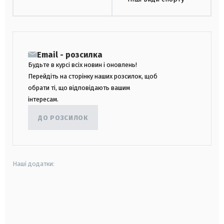
Email - розсилка
Будьте в курсі всіх новин і оновлень!
Перейдіть на сторінку наших розсилок, щоб
обрати ті, що відповідають вашим
інтересам.
ДО РОЗСИЛОК
Наші додатки:
android
apple
smart tv
samsung smart tv