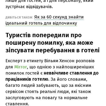
лише для гостей, а і для персоналу, який
зустрічає відвідувачів.
Як за 60 секунд знайти
ДИВІТЬСЯ ТАКОЖ
ідеальний готель для відпочинку
Туристів попередили про
поширену помилку, яка може
зіпсувати перебування в готелі
Експерт з етикету Вільям Хенсон розповів
для
Mirror
, що однією з найпоширеніших
помилок гостей є
неввічливе ставлення до
працівників готелю
. За його словами,
багато людей забувають, що за якісним
сервісом стоять реальні люди, які також
заслуговують на повагу та нормальне
ставлення.