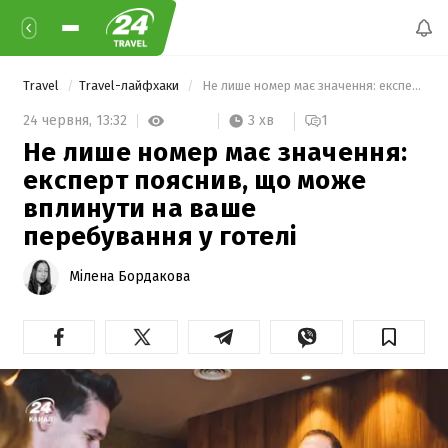
Travel
Travel-лайфхаки
 Не лише номер має значення: експерт пояснив, що може вплинути на ваше перебування у готелі 
3 хв
24 червня,
13:32
1
Не лише номер має значення:
експерт пояснив, що може
вплинути на ваше
перебування у готелі
Мілена Бордакова