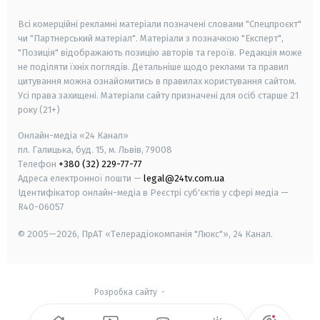
smart tv
samsung smart tv
Всі комерційні рекламні матеріали позначені словами "Спецпроєкт"
чи "Партнерський матеріал". Матеріали з позначкою "Експерт",
"Позиція" відображають позицію авторів та героїв. Редакція може
не поділяти їхніх поглядів. Детальніше щодо реклами та правил
цитування можна ознайомитись в правилах користування сайтом.
Усі права захищені.
Матеріали сайту призначені для осіб старше
21
року (21+)
Онлайн-медіа «24 Канал»
пл. Галицька, буд. 15, м. Львів, 79008
Телефон
+380 (32) 229-77-77
Адреса електронної пошти —
legal@24tv.com.ua
Ідентифікатор онлайн-медіа в Реєстрі суб'єктів у сфері медіа —
R40-06057
© 2005—2026,
ПрАТ «Телерадіокомпанія "Люкс"», 24 Канал.
Розробка сайту
-