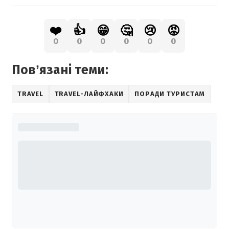
❤️
👍
😁
🤔
😢
😡
0
0
0
0
0
0
Повʼязані теми:
TRAVEL
TRAVEL-ЛАЙФХАКИ
ПОРАДИ ТУРИСТАМ