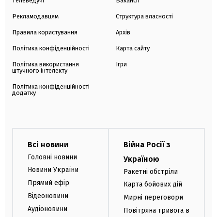
Телеведучі
Вакансії
Рекламодавцям
Структура власності
Правила користування
Архів
Політика конфіденційності
Карта сайту
Політика використання
Ігри
штучного інтелекту
Політика конфіденційності
додатку
Всі новини
Війна Росії з
Головні новини
Україною
Новини України
Ракетні обстріли
Прямий ефір
Карта бойових дій
Відеоновини
Мирні переговори
Аудіоновини
Повітряна тривога в