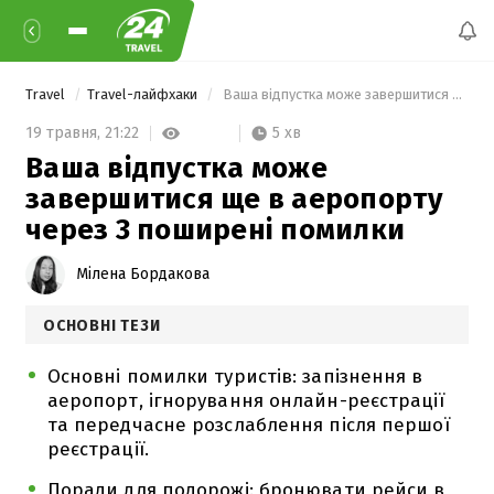
Travel
Travel-лайфхаки
 Ваша відпустка може завершитися ще в аеропорту через 3 поширені помилки 
5 хв
19 травня,
21:22
Ваша відпустка може
завершитися ще в аеропорту
через 3 поширені помилки
Мілена Бордакова
ОСНОВНІ ТЕЗИ
Основні помилки туристів: запізнення в
аеропорт, ігнорування онлайн-реєстрації
та передчасне розслаблення після першої
реєстрації.
Поради для подорожі: бронювати рейси в