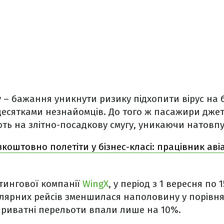
– бажання уникнути ризику підхопити вірус на 
 десятками незнайомців. До того ж пасажири джет
ть на злітно-посадкову смугу, уникаючи натовпу
зкоштовно полетіти у бізнес-класі: працівник ав
тингової компанії
WingX
, у період з 1 вересня по 
гулярних рейсів зменшилася наполовину у порівн
приватні перельоти впали лише на 10%.