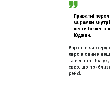
Приватні перел
за рамки внутр
вести бізнес в 
Юджин.
Вартість чартеру
євро в один кінец
та відстані. Якщо 
євро, що приблизн
рейсі.