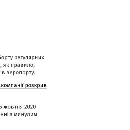
борту регулярних
, як правило,
 в аеропорту.
іакомпанії розкрив
15 жовтня 2020
янні з минулим