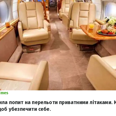
imes
ла попит на перельоти приватними літаками. К
щоб убезпечити себе.