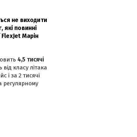
ться не виходити
 які повинні
 FlexJet Марін
новить
4,5 тисячі
ь від класу літака
 і за 2 тисячі
а регулярному