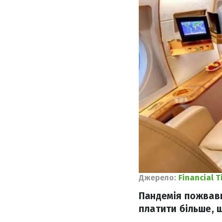
Джерело:
Financial T
Пандемія пожвави
платити більше, 