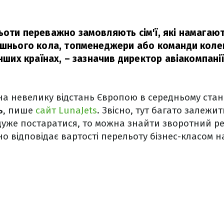
ьоти переважно замовляють сім'ї, які намагаю
ішнього кола, топменеджери або команди колег,
інших країнах, – зазначив директор авіакомпанії
на невелику відстань Європою в середньому ста
ь
, пише
сайт LunaJets
. Звісно, тут багато залежит
дуже постаратися, то можна знайти зворотний рейс
о відповідає вартості перельоту бізнес-класом н