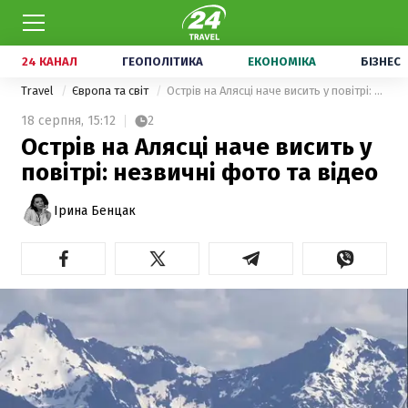
24 КАНАЛ
ГЕОПОЛІТИКА
ЕКОНОМІКА
БІЗНЕС
Travel
Європа та світ
Острів на Алясці наче висить у повітрі: незвичні фото та відео
18 серпня,
15:12
2
Острів на Алясці наче висить у
повітрі: незвичні фото та відео
Ірина Бенцак