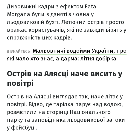
Дивовижні кадри з ефектом Fata
Morgana були відзняті з човна у
льодовиковій бухті. Летючий острів просто
вражає користувачів, які не завжди вірять у
справжність цих кадрів.
Мальовничі водойми України, про
ДІЗНАЙТЕСЬ
які мало хто знає, а дарма: літня добірка
Острів на Алясці наче висить у
повітрі
Острів на Алясці виглядає так, наче літає у
повітрі. Відео, де тарілка парує над водою,
розмістили на сторінці Національного
парку та заповідника льодовикової затоки
у фейсбуці.