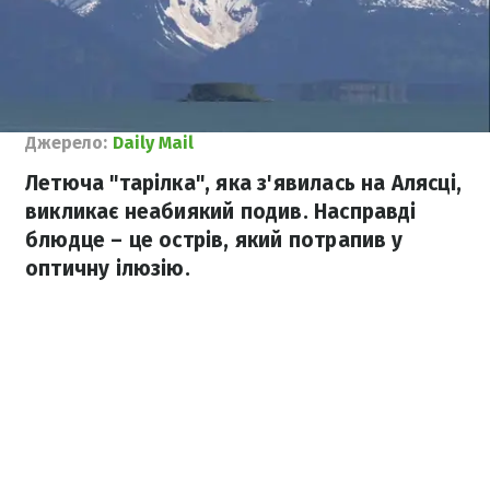
Джерело:
Daily Mail
Летюча "тарілка", яка з'явилась на Алясці,
викликає неабиякий подив. Насправді
блюдце – це острів, який потрапив у
оптичну ілюзію.