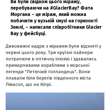
Ви були свідком цього міражу,
перебуваючи на #GlacierBay? Фата
Моргана – це міраж, який можна
побачити у вузькій смузі на горизонті
Землі,
– написали співробітники Glacier
Bay у фейсбуці.
Дивовижні кадри з міражем були відзняті у
червні цього року. Три круїзні лайнери
потрапили в оптичну ілюзію і здавались
примарливими кораблями з морської
легенди "Летючий голландець". Вони
плавали біля берегів південного міста
Лімасол, що на Кіпрі.