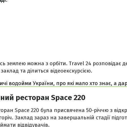
ь землею можна з орбіти. Travel 24 розповідає 
заклад та ділиться відеоекскурсією.
чі водойми України, про які мало хто знає, а дар
ний ресторан Space 220
торан Space 220 була присвячена 50-річчю з відкр
оріч. Заклад зараз на завершальній стадії підгот
ймати відвідувачів.