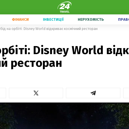
ФІНАНСИ
ІНВЕСТИЦІЇ
НЕРУХОМІСТЬ
ПРАВ
бід на орбіті: Disney World відкриває космічний ресторан
орбіті: Disney World від
ий ресторан