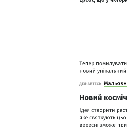
Тепер помилуватис
новий унікальний 
Мальовни
ДІЗНАЙТЕСЬ
Новий косміч
Ідея створити рес
яке святкують цьог
вересні зможе при