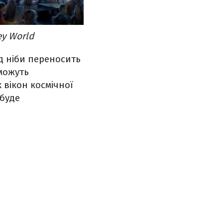
ey World
д ніби переносить
зможуть
вікон космічної
 буде