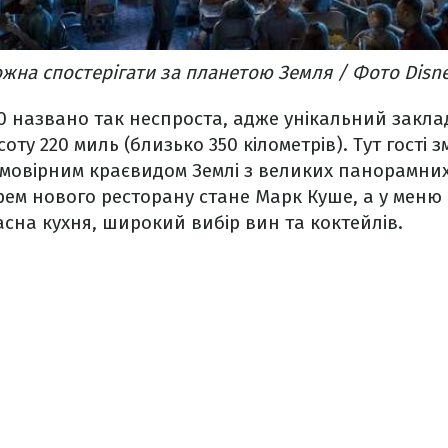
ожна спостерігати за планетою Земля / Фото Disn
0 названо так неспроста, адже унікальний закла
соту 220 миль (близько 350 кілометрів). Тут гості 
мовірним краєвидом Землі з великих панорамних 
рем нового ресторану стане Марк Куше, а у меню
сна кухня, широкий вибір вин та коктейлів.