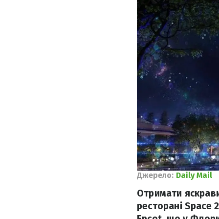
Джерело:
Daily Mail
Отримати яскрави
ресторані Space 
Epcot, що у Флори