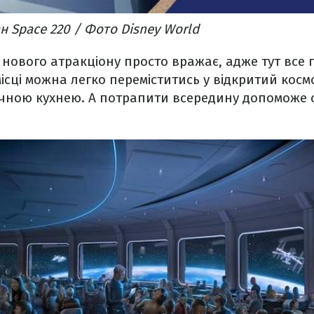
н Space 220 / Фото Disney World
нового атракціону просто вражає, адже тут все
місці можна легко переміститись у відкритий косм
чною кухнею. А потрапити всередину допоможе 