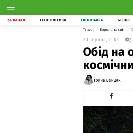
24 КАНАЛ
ГЕОПОЛІТИКА
ЕКОНОМІКА
БІЗНЕС
Travel
Європа та світ
О
20 серпня,
11:03
2
Обід на 
космічн
Ірина Бенцак