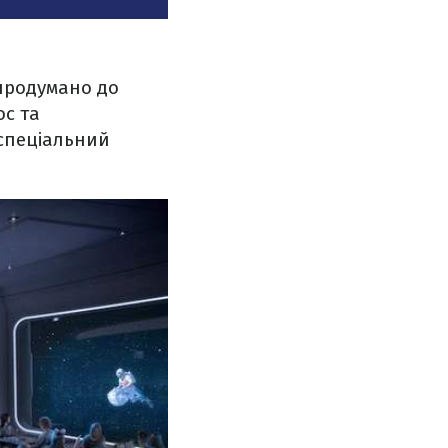
 продумано до
ос та
спеціальний