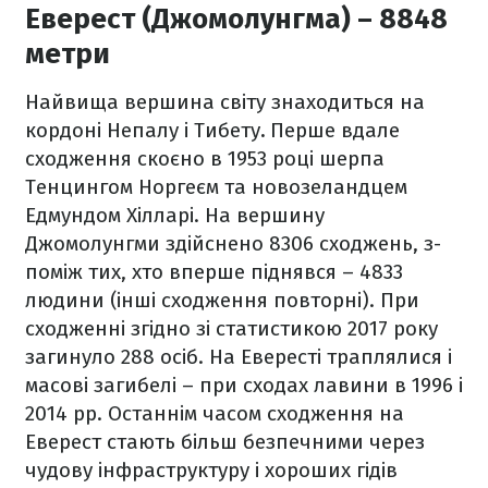
Еверест (Джомолунгма) – 8848
метри
Найвища вершина світу знаходиться на
кордоні Непалу і Тибету
.
Перше вдале
сходження скоєно в 1953 році шерпа
Тенцингом Норгеєм та новозеландцем
Едмундом Хілларі. На вершину
Джомолунгми здійснено 8306 сходжень, з-
поміж тих, хто вперше піднявся – 4833
людини (інші сходження повторні). При
сходженні згідно зі статистикою 2017 року
загинуло 288 осіб. На Евересті траплялися і
масові загибелі – при сходах лавини в 1996 і
2014 рр. Останнім часом сходження на
Еверест стають більш безпечними через
чудову інфраструктуру і хороших гідів