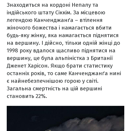
Знаходиться на кордоні Непалу та
індійського штату Сіккім. За місцевою
легендою Канченджанґа – втілення
жіночого божества і намагається вбити
будь-яку жінку, яка намагається піднятися
на вершину. І дійсно, тільки одній жінці до
1998 року вдалося щасливо піднятися на
вершину, це була альпіністка з Британії
Дженет Харісон. Якщо брати статистику
останніх років, то саме Канченджанґа нині
є найнебезпечнішою горою у світі.
Загальна смертність на цій вершині
становить 22%.