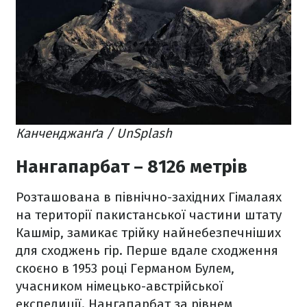
Канченджанґа / UnSplash
Нангапарбат – 8126 метрів
Розташована в північно-західних Гімалаях
на території пакистанської частини штату
Кашмір, замикає трійку найнебезпечніших
для сходжень гір. Перше вдале сходження
скоєно в 1953 році Германом Булем,
учасником німецько-австрійської
експедиції. Нангапарбат за рівнем