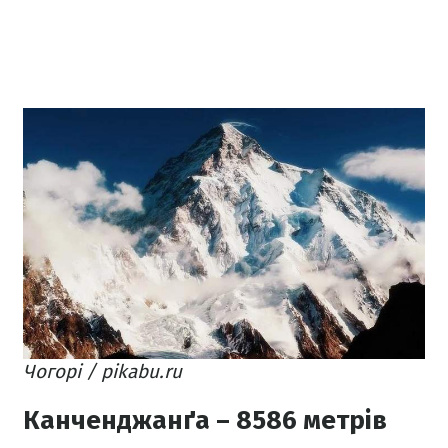
Чогорі / pikabu.ru
Канченджанґа – 8586 метрів