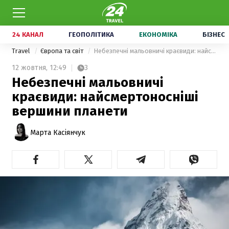
24 КАНАЛ
ГЕОПОЛІТИКА
ЕКОНОМІКА
БІЗНЕС
Travel
Європа та світ
Небезпечні мальовничі краєвиди: найсмертоносніші вершини планети
12 жовтня,
12:49
3
Небезпечні мальовничі
краєвиди: найсмертоносніші
вершини планети
Марта Касіянчук