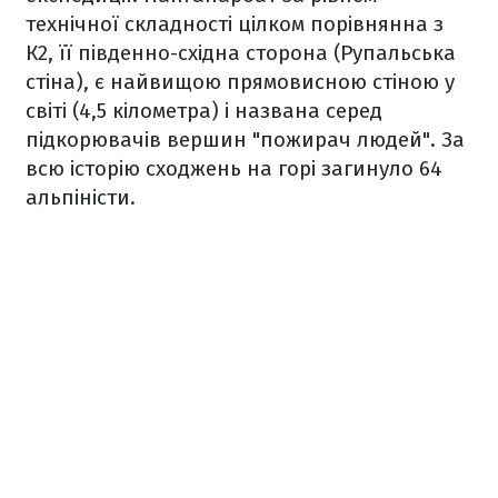
технічної складності цілком порівнянна з
К2, її південно-східна сторона (Рупальська
стіна), є найвищою прямовисною стіною у
світі (4,5 кілометра) і названа серед
підкорювачів вершин "пожирач людей". За
всю історію сходжень на горі загинуло 64
альпіністи.