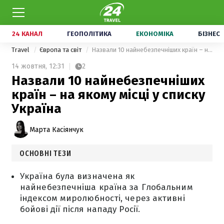
24 КАНАЛ
ГЕОПОЛІТИКА
ЕКОНОМІКА
БІЗНЕС
Travel
Європа та світ
Назвали 10 найнебезпечніших країн – на якому місці у списку Україна
14 жовтня,
12:31
2
Назвали 10 найнебезпечніших
країн – на якому місці у списку
Україна
Марта Касіянчук
ОСНОВНІ ТЕЗИ
Україна була визначена як
найнебезпечніша країна за Глобальним
індексом миролюбності, через активні
бойові дії після нападу Росії.