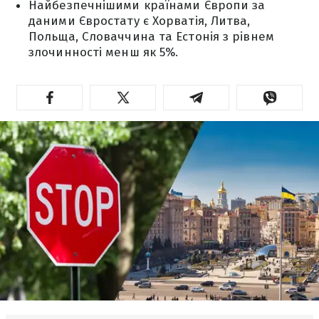
Найбезпечнішими країнами Європи за
даними Євростату є Хорватія, Литва,
Польща, Словаччина та Естонія з рівнем
злочинності менш як 5%.