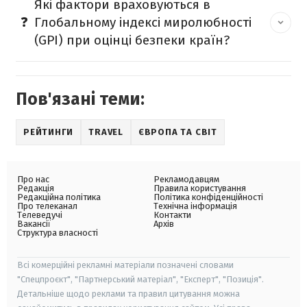
Які фактори враховуються в
Глобальному індексі миролюбності
(GPI) при оцінці безпеки країн?
Пов'язані теми:
РЕЙТИНГИ
TRAVEL
ЄВРОПА ТА СВІТ
Про нас
Рекламодавцям
Редакція
Правила користування
Редакційна політика
Політика конфіденційності
Про телеканал
Технічна інформація
Телеведучі
Контакти
Вакансії
Архів
Структура власності
Всі комерційні рекламні матеріали позначені словами
"Спецпроєкт", "Партнерський матеріал", "Експерт", "Позиція".
Детальніше щодо реклами та правил цитування можна