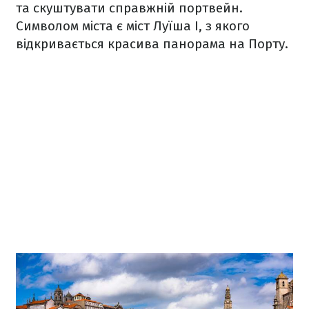
та скуштувати справжній портвейн.
Символом міста є міст Луїша I, з якого
відкривається красива панорама на Порту.