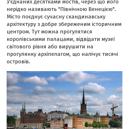
з'єднаних десятками мостів, через що його
нерідко називають "Північною Венецією".
Місто поєднує сучасну скандинавську
архітектуру з добре збереженим історичним
центром. Тут можна прогулятися
королівськими палацами, відвідати музеї
світового рівня або вирушити на
прогулянку архіпелагом, що налічує тисячі
островів.