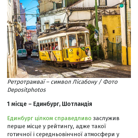
Ретротрамваї – символ Лісабону / Фото
Depositphotos
1 місце – Единбург, Шотландія
Единбург цілком справедливо
заслужив
перше місце у рейтингу, адже такої
готичної і середньовінчної атмосфери у