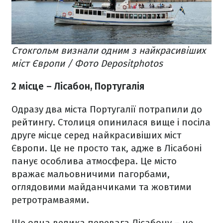
Стокгольм визнали одним з найкрасивіших
міст Європи / Фото Depositphotos
2 місце – Лісабон, Португалія
Одразу два міста Португалії потрапили до
рейтингу. Столиця опинилася вище і посіла
друге місце серед найкрасивіших міст
Європи. Це не просто так, адже в Лісабоні
панує особлива атмосфера. Це місто
вражає мальовничими пагорбами,
оглядовими майданчиками та жовтими
ретротрамваями.
Ще одна велика перевага Лісабону – це