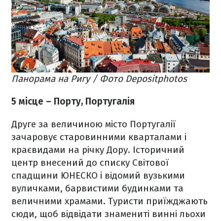
Панорама на Ригу / Фото Depositphotos
5 місце – Порту, Португалія
Друге за величиною місто Португалії
зачаровує старовинними кварталами і
краєвидами на річку Дору. Історичний
центр внесений до списку Світової
спадщини ЮНЕСКО і відомий вузькими
вуличками, барвистими будинками та
величними храмами. Туристи приїжджають
сюди, щоб відвідати знамениті винні льохи