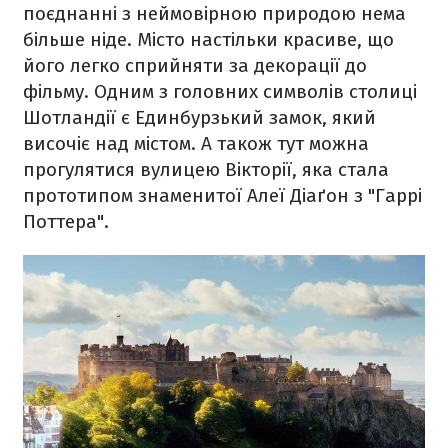
поєднанні з неймовірною природою нема
більше ніде. Місто настільки красиве, що
його легко сприйняти за декорації до
фільму. Одним з головних символів столиці
Шотландії є Единбурзький замок, який
височіє над містом. А також тут можна
прогулятися вулицею Вікторії, яка стала
прототипом знаменитої Алеї Діаґон з "Гаррі
Поттера".