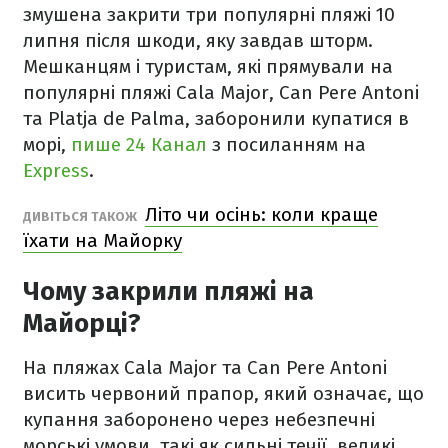
змушена закрити три популярні пляжі 10
липня після шкоди, яку завдав шторм.
Мешканцям і туристам, які прямували на
популярні пляжі Cala Major, Can Pere Antoni
та Platja de Palma, заборонили купатися в
морі,
пише 24 Канал
з посиланням на
Express
.
Літо чи осінь: коли краще
ДИВІТЬСЯ ТАКОЖ
їхати на Майорку
Чому закрили пляжі на
Майорці?
На пляжах Cala Major та Can Pere Antoni
висить червоний прапор, який означає, що
купання заборонено через небезпечні
морські умови, такі як сильні течії, великі