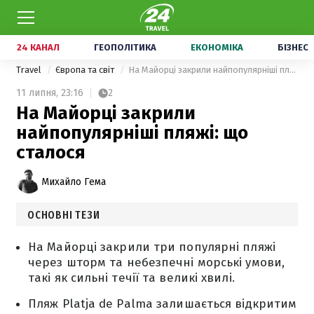
24 КАНАЛ
ГЕОПОЛІТИКА
ЕКОНОМІКА
БІЗНЕС
Travel
Європа та світ
На Майорці закрили найпопулярніші пляжі: що сталося
11 липня,
23:16
2
На Майорці закрили
найпопулярніші пляжі: що
сталося
Михайло Гема
ОСНОВНІ ТЕЗИ
На Майорці закрили три популярні пляжі
через шторм та небезпечні морські умови,
такі як сильні течії та великі хвилі.
Пляж Platja de Palma залишається відкритим