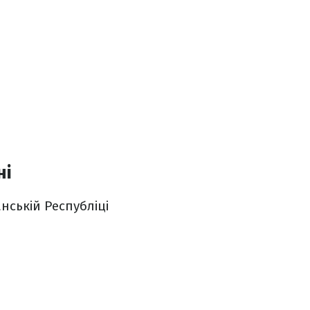
ні
анській Республіці