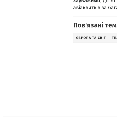
Зауважимо
, до 3
авіаквитків за ба
Пов'язані тем
ЄВРОПА ТА СВІТ
TR