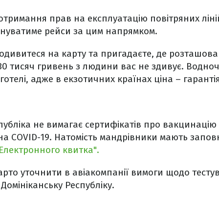
отримання прав на експлуатацію повітряних ліні
онуватиме рейси за цим напрямком.
одивитеся на карту та пригадаєте, де розташован
 30 тисяч гривень з людини вас не здивує. Водно
отелі, адже в екзотичних країнах ціна – гарантія
публіка не вимагає сертифікатів про вакцинацію
 на COVID-19. Натомість мандрівники мають запов
Електронного квитка".
рто уточнити в авіакомпанії вимоги щодо тесту
 Домініканську Республіку.