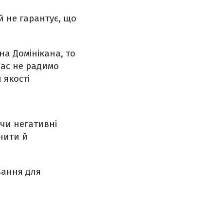
й не гарантує, що
а Домінікана, то
час не радимо
 якості
 чи негативні
нити й
вання для