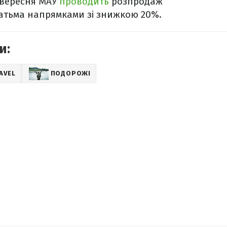
0 вересня МАУ
проводить
розпродаж
гатьма напрямками зі знижкою 20%.
и:
AVEL
ПОДОРОЖІ