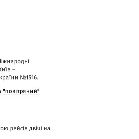
Міжнародні
Київ –
країни №1516.
а "повітряний"
ою рейсів двічі на