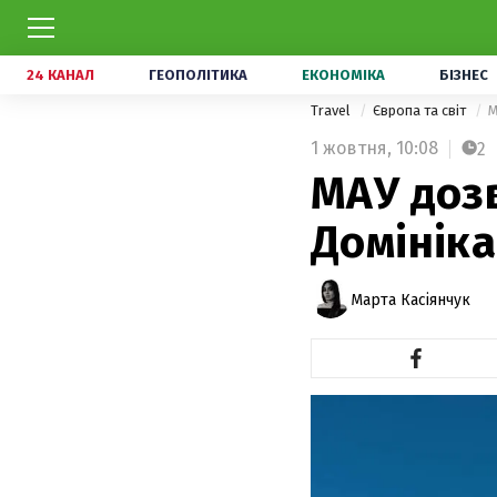
24 КАНАЛ
ГЕОПОЛІТИКА
ЕКОНОМІКА
БІЗНЕС
Travel
Європа та світ
М
1 жовтня,
10:08
2
МАУ дозв
Домініка
Марта Касіянчук