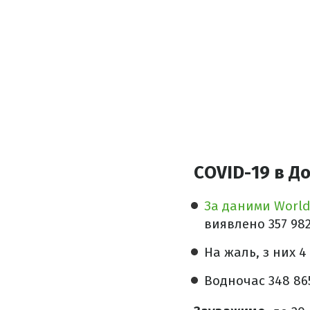
COVID-19 в До
За даними Worl
виявлено 357 98
На жаль, з них 4
Водночас 348 86