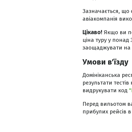
Зазначається, що 
авіакомпанія вик
Цікаво!
Якщо ви п
ціна туру у понад
заощаджувати на г
Умови в'їзду
Домініканська рес
результати тестів
видрукувати код
"
Перед вильотом ва
прибулих рейсів в