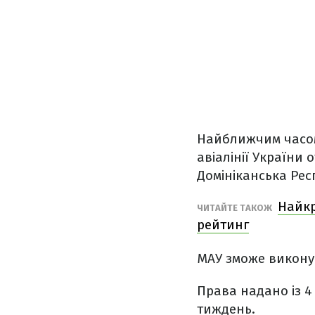
Найближчим часом 
авіалінії України 
Домініканська Рес
Найкр
ЧИТАЙТЕ ТАКОЖ
рейтинг
МАУ зможе викону
Права надано із 4
тиждень.