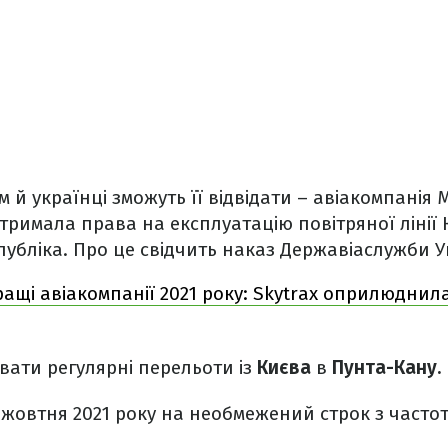
й українці зможуть її відвідати – авіакомпанія 
отримала права на експлуатацію повітряної лінії 
публіка. Про це свідчить наказ Державіаслужби У
ащі авіакомпанії 2021 року: Skytrax оприлюднил
вати регулярні перельоти із
Києва
в
Пунта-Кану.
 жовтня 2021 року на необмежений строк з частот