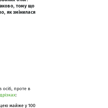
наково, тому що
мо, як змінилася
 осіб, проте в
ідрізках
:
ицею майже у 100