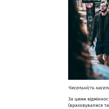
Чисельність насел
За цими відмінно
(враховувалися так