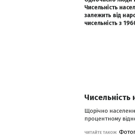
Чисельність насе
залежить від наро
чисельність з 1960
Чисельність 
Щорічно населення 
процентному відн
Фотог
ЧИТАЙТЕ ТАКОЖ