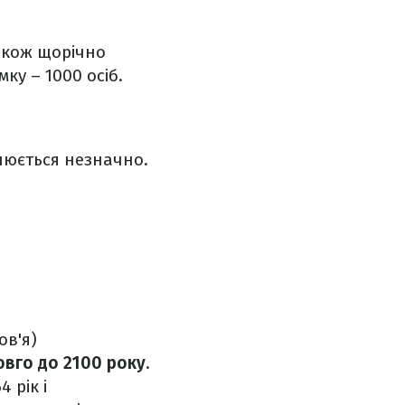
також щорічно
ку – 1000 осіб.
інюється незначно.
ов'я)
овго до 2100 року
.
 рік і