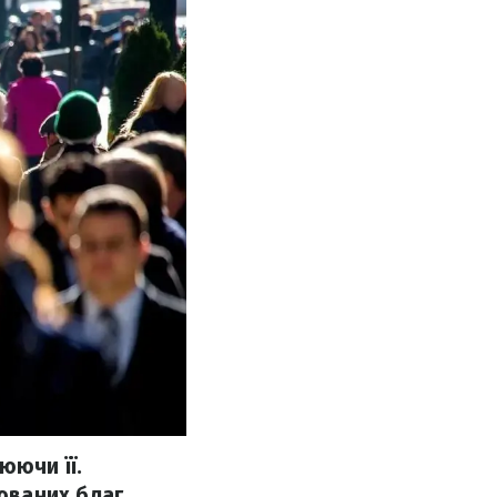
юючи її.
юваних благ.