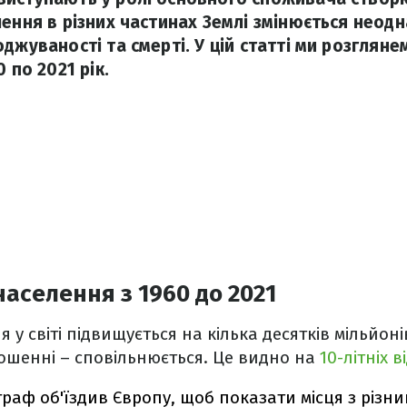
лення в різних частинах Землі змінюється неод
джуваності та смерті. У цій статті ми розгляне
 по 2021 рік.
населення з 1960 до 2021
у світі підвищується на кілька десятків мільйонів
ошенні – сповільнюється. Це видно на
10-літніх в
раф об'їздив Європу, щоб показати місця з різн