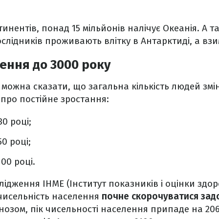
тинентів, понад 15 мільйонів налічує Океанія. А 
слідників проживають влітку в Антарктиді, а взим
ення до 3000 року
 можна сказати, що загальна кількість людей зм
 про постійне зростання:
30 році;
50 році;
100 році.
лідження IHME (Інститут показників і оцінки здор
чисельність населення
почне скорочуватися зад
гнозом, пік чисельності населення припаде на 2064