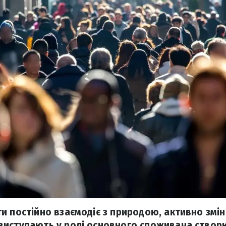
и постійно взаємодіє з природою, активно змін
иступають у ролі основного споживача створ