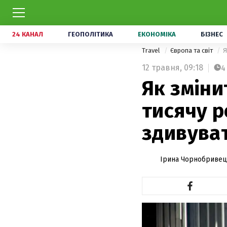
24 КАНАЛ
ГЕОПОЛІТИКА
ЕКОНОМІКА
БІЗНЕС
Travel
Європа та світ
Я
12 травня,
09:18
4
Як зміни
тисячу р
здивува
Ірина Чорнобриве