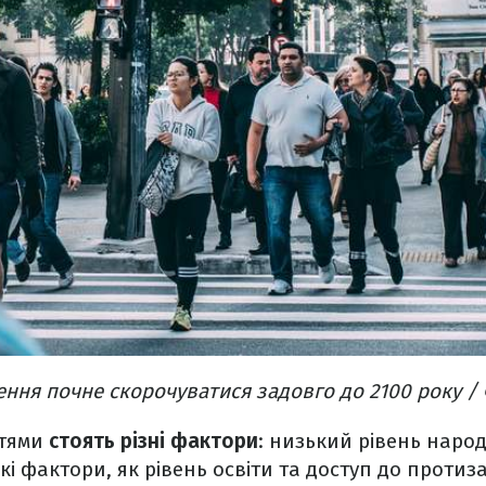
ення почне скорочуватися задовго до 2100 року / 
стями
стоять різні фактори
: низький рівень наро
і фактори, як рівень освіти та доступ до протиза