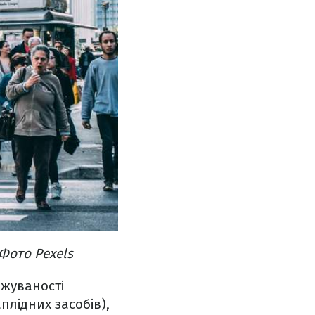
Фото Pexels
джуваності
плідних засобів),