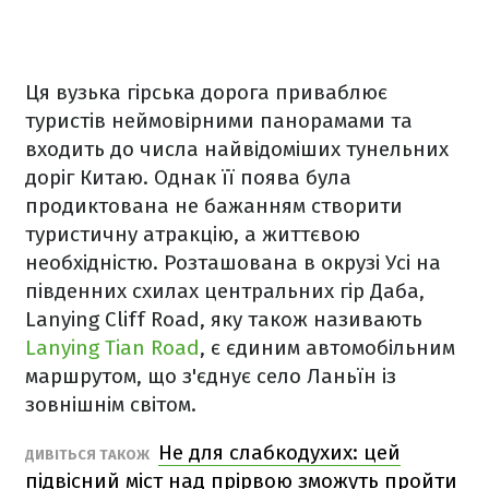
Ця вузька гірська дорога приваблює
туристів неймовірними панорамами та
входить до числа найвідоміших тунельних
доріг Китаю. Однак її поява була
продиктована не бажанням створити
туристичну атракцію, а життєвою
необхідністю. Розташована в окрузі Усі на
південних схилах центральних гір Даба,
Lanying Cliff Road, яку також називають
Lanying Tian Road
, є єдиним автомобільним
маршрутом, що з'єднує село Ланьїн із
зовнішнім світом.
Не для слабкодухих: цей
ДИВІТЬСЯ ТАКОЖ
підвісний міст над прірвою зможуть пройти