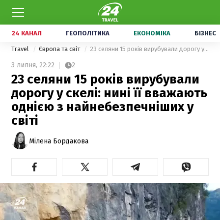
24 КАНАЛ
ГЕОПОЛІТИКА
ЕКОНОМІКА
БІЗНЕС
Travel
Європа та світ
23 селяни 15 років вирубували дорогу у скелі: нині її вважають однією з найнебезпечніших у світі
3 липня,
22:22
2
23 селяни 15 років вирубували
дорогу у скелі: нині її вважають
однією з найнебезпечніших у
світі
Мілена Бордакова