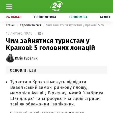
24 КАНАЛ
ГЕОПОЛІТИКА
ЕКОНОМІКА
БІЗНЕС
Travel
Європа та світ
Чим зайнятися туристам у Кракові: 5 головних локацій
15 лютого,
19:16
4
Чим зайнятися туристам у
Кракові: 5 головних локацій
Юлія Турелик
ОСНОВНІ ТЕЗИ
Туристи в Кракові можуть відвідати
Вавельський замок, ринкову площу,
меморіал Аушвіц-Біркенау, музей "Фабрика
Шиндлера" та спробувати місцеві страви,
такі як обважанки і запіканки.