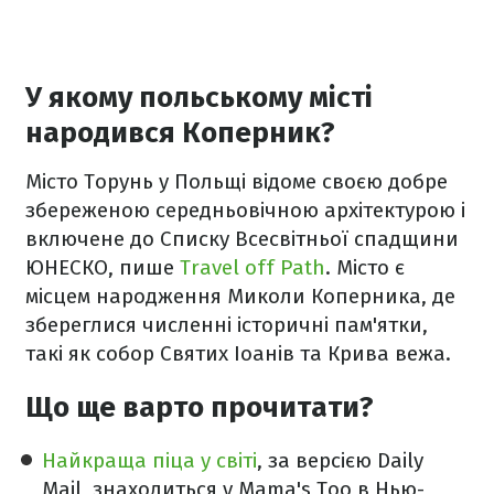
У якому польському місті
народився Коперник?
Місто Торунь у Польщі відоме своєю добре
збереженою середньовічною архітектурою і
включене до Списку Всесвітньої спадщини
ЮНЕСКО, пише
Travel off Path
. Місто є
місцем народження Миколи Коперника, де
збереглися численні історичні пам'ятки,
такі як собор Святих Іоанів та Крива вежа.
Що ще варто прочитати?
Найкраща піца у світі
, за версією Daily
Mail, знаходиться у Mama's Too в Нью-