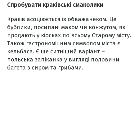
Спробувати краківські смаколики
Краків асоціюється із обважанеком. Це
бублики, посипані маком чи конжутом, які
продають у кіосках по всьому Старому місту.
Також гастрономічним символом міста є
кельбаса. Є ще ситніший варіант –
польська запіканка у вигляді половини
багета з сиром та грибами.