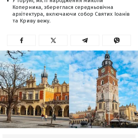
У Торуні, місті народження Миколи
Коперника, збереглася середньовічна
архітектура, включаючи собор Святих Іоанів
та Криву вежу.