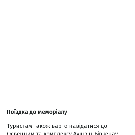
Поїздка до меморіалу
Туристам також варто навідатися до
Освенцим та комплексу Аушвіц-Біркенау.