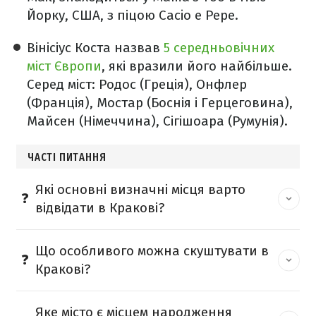
Йорку, США, з піцою Cacio e Pepe.
Вінісіус Коста назвав
5 середньовічних
міст Європи
, які вразили його найбільше.
Серед міст: Родос (Греція), Онфлер
(Франція), Мостар (Боснія і Герцеговина),
Майсен (Німеччина), Сігішоара (Румунія).
ЧАСТІ ПИТАННЯ
Які основні визначні місця варто
відвідати в Кракові?
Що особливого можна скуштувати в
Кракові?
Яке місто є місцем народження