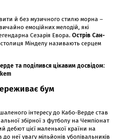
вити й без музичного стилю морна –
вичайно емоційних мелодій, які
легендарна Сезарія Евора.
Острів Сан-
 столиця Мінделу називають серцем
ерде та поділився цікавим досвідом:
Nkem
переживає бум
шаленого інтересу до Кабо-Верде став
альної збірної з футболу на Чемпіонат
ний дебют цієї маленької країни на
 до неї увагу мільйонів уболівальників