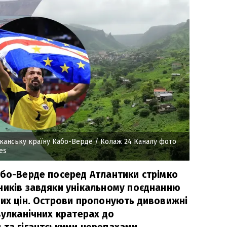
канську країну Кабо-Верде
/ Колаж 24 Каналу фото
es
або-Верде посеред Атлантики стрімко
ників завдяки унікальному поєднанню
них цін. Острови пропонують дивовижні
вулканічних кратерах до