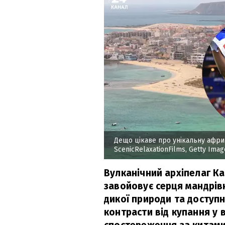
Дещо цікаве про унікальну афри
ScenicRelaxationFilms, Getty Imag
Вулканічний архіпелаг К
завойовує серця мандрів
дикої природи та доступ
контрасти від купання у 