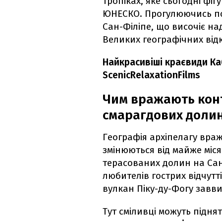
тропіках, яке сьогодні фіг
ЮНЕСКО. Прогулюючись пов
Сан-Філіпе, що височіє н
Великих географічних відк
Найкрасивіші краєвиди Ка
ScenicRelaxationFilms
Чим вражають конт
смарагдових доли
Географія архіпелагу вра
змінюються від майже міс
терасованих долин на Са
любителів гострих відчутт
вулкан Піку-ду-Фогу завви
Тут сміливці можуть піднят