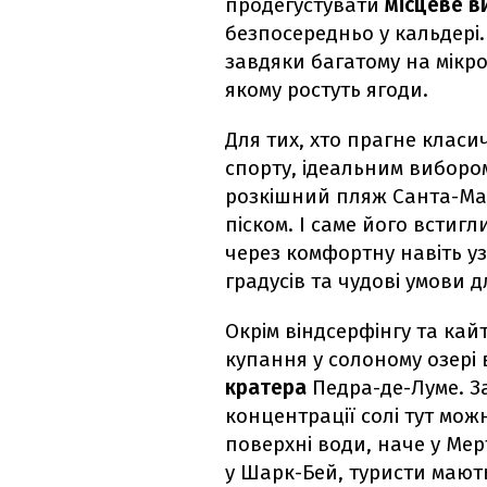
продегустувати
місцеве в
безпосередньо у кальдері
завдяки багатому на мікр
якому ростуть ягоди.
Для тих, хто прагне клас
спорту, ідеальним виборо
розкішний пляж Санта-Мар
піском. І саме його встиг
через комфортну навіть уз
градусів та чудові умови 
Окрім віндсерфінгу та кай
купання у солоному озері 
кратера
Педра-де-Луме. З
концентрації солі тут мо
поверхні води, наче у Мерт
у Шарк-Бей, туристи мают