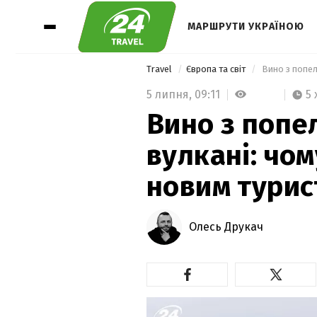
МАРШРУТИ УКРАЇНОЮ
Travel
Європа та світ
5 липня,
09:11
5 
Вино з попел
вулкані: чо
новим турис
Олесь Друкач