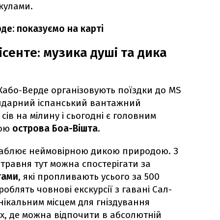
кулами.
де: показуємо на карті
ісенте: музика душі та дика
Кабо-Верде організовують поїздки до MS
ендарний іспанський вантажний
 сів на мілину і сьогодні є головним
кою
острова
Боа-Вішта.
иваблює неймовірною дикою природою. З
травня тут можна спостерігати за
тами
, які пропливають усього за 500
 роблять човнові екскурсії з гавані Сал-
унікальним місцем для гніздування
ах, де можна відпочити в абсолютній