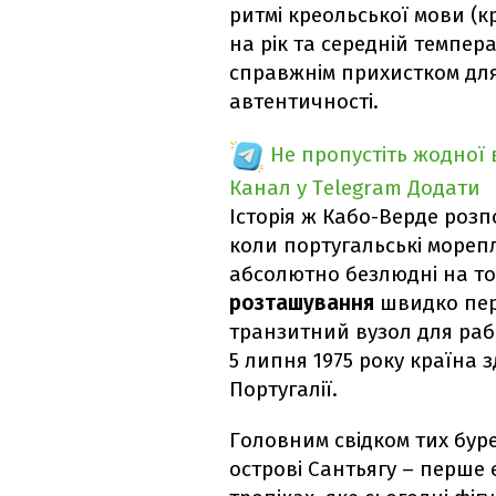
ритмі креольської мови (к
на рік та середній темпера
справжнім прихистком для
автентичності.
Не пропустіть жодної
Канал у Telegram
Додати
Історія ж Кабо-Верде розп
коли португальські мореп
абсолютно безлюдні на то
розташування
швидко пер
транзитний вузол для раб
5 липня 1975 року країна 
Португалії.
Головним свідком тих бур
острові Сантьягу – перше