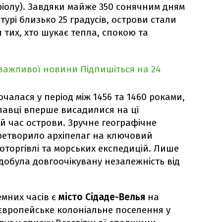
ріолу). Завдяки майже 350 сонячним дням
турі близько 25 градусів, острови стали
 тих, хто шукає тепла, спокою та
 важливої новини
Підпишіться на 24
очалася у період між 1456 та 1460 роками,
лавці вперше висадилися на ці
й час острови. Зручне географічне
етворило архіпелаг на ключовий
оторгівлі та морських експедицій. Лише
здобула довгоочікувану незалежність від
емних часів є
місто Сідаде-Велья
на
 європейське колоніальне поселення у