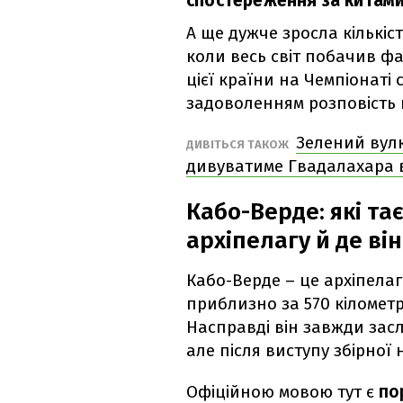
спостереження за китами
А ще дужче зросла кількіс
коли весь світ побачив фа
цієї країни на Чемпіонаті 
задоволенням розповість 
Зелений вулк
ДИВІТЬСЯ ТАКОЖ
дивуватиме Гвадалахара в
Кабо-Верде: які т
архіпелагу й де в
Кабо-Верде – це архіпелаг
приблизно за 570 кілометр
Насправді він завжди засл
але після виступу збірної
Офіційною мовою тут є
по