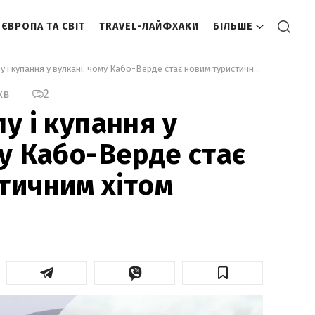
ЄВРОПА ТА СВІТ
TRAVEL-ЛАЙФХАКИ
БІЛЬШЕ
 Вино з попелу і купання у вулкані: чому Кабо-Верде стає новим туристичним хітом 
2
хв
у і купання у
му Кабо-Верде стає
тичним хітом