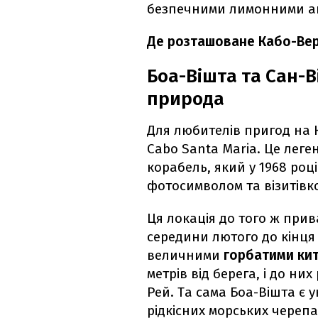
безпечними лимонними а
Де розташоване Кабо-Вер
Боа-Вішта та Сан-В
природа
Для любителів пригод на 
Cabo Santa Maria. Це лег
корабель, який у 1968 році
фотосимволом та візитів
Ця локація до того ж пр
середини лютого до кінця 
величними
горбатими ки
метрів від берега, і до них
Рей. Та сама Боа-Вішта є 
рідкісних морських череп