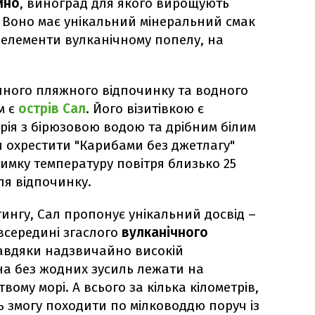
ино
, виноград для якого вирощують
. Воно має унікальний мінеральний смак
оелементи вулканічному попелу, на
ичного пляжного відпочинку та водного
м є
острів Сал
. Його візитівкою є
ія з бірюзовою водою та дрібним білим
ли охрестити "Карибами без джетлагу"
имку температуру повітря близько 25
для відпочинку.
тингу, Сал пропонує унікальний досвід –
всередині згаслого
вулканічного
авдяки надзвичайно високій
жна без жодних зусиль лежати на
вому морі. А всього за кілька кілометрів,
ь змогу походити по мілководдю поруч із