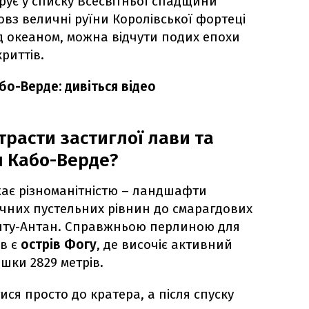
урує у списку Всесвітньої спадщини
з величні руїни Королівської фортеці
ад океаном, можна відчути подих епохи
риттів.
бо-Верде: дивіться відео
расти застиглої лави та
н Кабо-Верде?
жає різноманітністю – ландшафти
ячних пустельних рівнин до смарагдових
нту-Антан. Справжньою перлиною для
ів є
острів Фогу
, де височіє активний
шки 2829 метрів.
ися просто до кратера, а після спуску