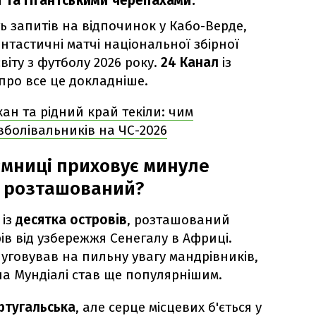
 та гігантськими черепахами.
ть запитів на відпочинок у Кабо-Верде,
нтастичні матчі національної збірної
світу з футболу 2026 року.
24 Канал
із
про все це докладніше.
ан та рідний край текіли: чим
болівальників на ЧС-2026
аємниці приховує минуле
ін розташований?
 із
десятка островів
, розташований
ів від узбережжя Сенегалу в Африці.
уговував на пильну увагу мандрівників,
 на Мундіалі став ще популярнішим.
ртугальська
, але серце місцевих б'ється у