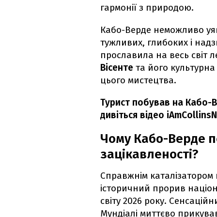
гармонії з природою.
Кабо-Верде неможливо уя
тужливих, глибоких і надз
прославила на весь світ 
Вісенте
та його культурна
цього мистецтва.
Турист побував на Кабо-В
дивіться відео
iAmCollins
Чому Кабо-Верде 
зацікавленості?
Справжнім каталізатором 
історичний прорив націон
світу 2026 року. Сенсацій
Мундіалі миттєво прикував