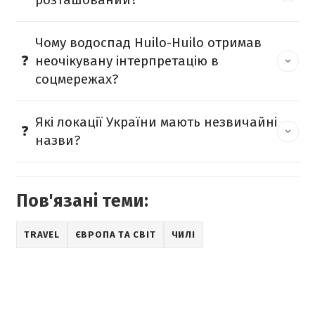
Чому водоспад Huilo-Huilo отримав
неочікувану інтерпретацію в
соцмережах?
Які локації України мають незвичайні
назви?
Пов'язані теми:
TRAVEL
ЄВРОПА ТА СВІТ
ЧИЛІ