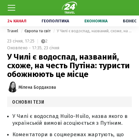
24 КАНАЛ
ГЕОПОЛІТИКА
ЕКОНОМІКА
БІЗНЕС
Travel
Європа та світ
У Чилі є водоспад, названий, схоже, на честь Путіна: туристи обожнюють це місце
23 січня,
17:25
2
Оновлено - 17:35, 23 січня
У Чилі є водоспад, названий,
схоже, на честь Путіна: туристи
обожнюють це місце
Мілена Бордакова
ОСНОВНІ ТЕЗИ
У Чилі є водоспад Huilo-Huilo, назва якого в
українській вимові асоціюється з Путіним.
Коментатори в соцмережах жартують, що