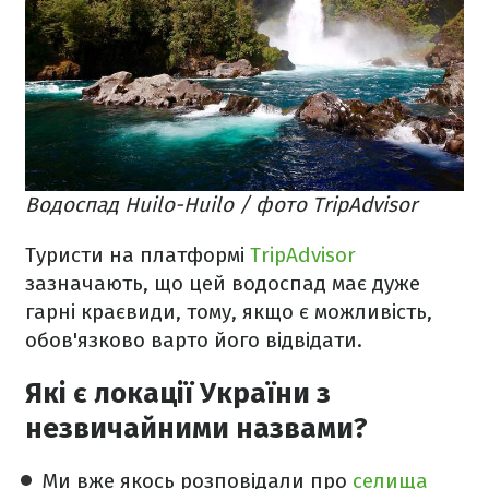
Водоспад Huilo-Huilo / фото TripAdvisor
Туристи на платформі
TripAdvisor
зазначають, що цей водоспад має дуже
гарні краєвиди, тому, якщо є можливість,
обов'язково варто його відвідати.
Які є локації України з
незвичайними назвами?
Ми вже якось розповідали про
селища