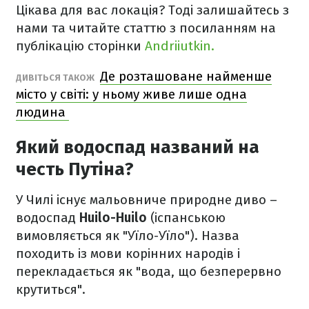
Цікава для вас локація? Тоді залишайтесь з
нами та читайте статтю з посиланням на
публікацію сторінки
Andriiutkin.
Де розташоване найменше
ДИВІТЬСЯ ТАКОЖ
місто у світі: у ньому живе лише одна
людина
Який водоспад названий на
честь Путіна?
У Чилі існує мальовниче природне диво –
водоспад
Huilo-Huilo
(іспанською
вимовляється як "Уїло-Уїло"). Назва
походить із мови корінних народів і
перекладається як "вода, що безперервно
крутиться".