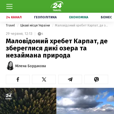
24 КАНАЛ
ГЕОПОЛІТИКА
ЕКОНОМІКА
БІЗНЕС
Travel
Цікаві місця України
Маловідомий хребет Карпат, де збереглися дикі озера та незаймана природа
29 червня,
12:13
4
Маловідомий хребет Карпат, де
збереглися дикі озера та
незаймана природа
Мілена Бордакова