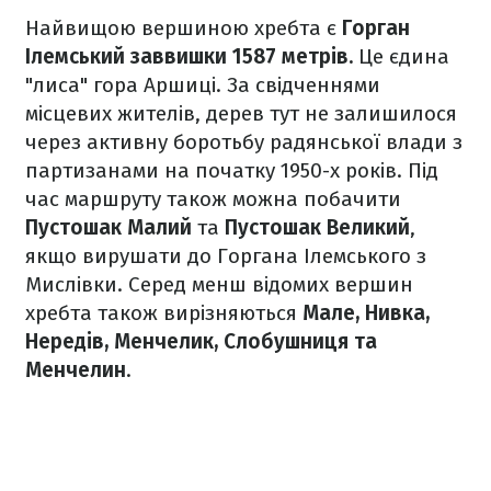
Найвищою вершиною хребта є
Горган
Ілемський заввишки 1587 метрів.
Це єдина
"лиса" гора Аршиці. За свідченнями
місцевих жителів, дерев тут не залишилося
через активну боротьбу радянської влади з
партизанами на початку 1950-х років. Під
час маршруту також можна побачити
Пустошак Малий
та
Пустошак Великий
,
якщо вирушати до Горгана Ілемського з
Мислівки. Серед менш відомих вершин
хребта також вирізняються
Мале, Нивка,
Нередів, Менчелик, Слобушниця та
Менчелин
.