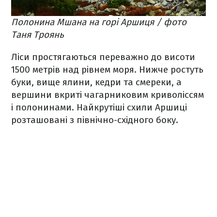
Полонина Мшана на горі Аршиця / фото
Таня Троянь
Ліси простягаються переважно до висоти
1500 метрів над рівнем моря. Нижче ростуть
буки, вище ялини, кедри та смереки, а
вершини вкриті чагарниковим криволіссям
і полонинами. Найкрутіші схили Аршиці
розташовані з північно-східного боку.