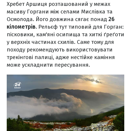
Хребет Аршиця розташований у межах
масиву Горгани між селами Мислівка та
Осмолода. Його довжина сягає понад
26
кілометрів.
Рельєф тут типовий для Горган:
пісковики, кам'яні осипища та хиткі ґреґоти
у верхніх частинах схилів. Саме тому для
походу рекомендують використовувати
трекінгові палиці, адже нестійке каміння
може ускладнити пересування.