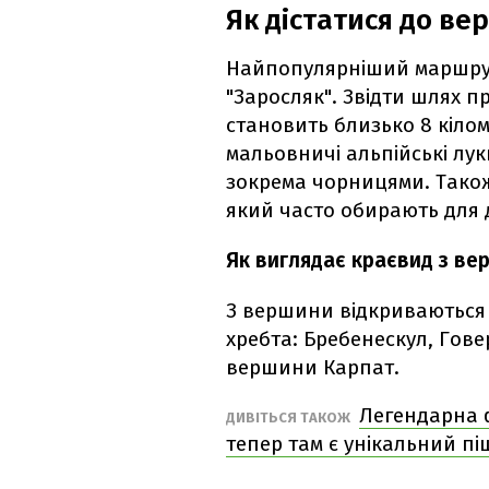
Як дістатися до в
Найпопулярніший маршрут
"Заросляк". Звідти шлях 
становить близько 8 кілом
мальовничі альпійські лук
зокрема чорницями. Також
який часто обирають для д
Як виглядає краєвид з вер
З вершини відкриваються
хребта: Бребенескул, Говер
вершини Карпат.
Легендарна ф
ДИВІТЬСЯ ТАКОЖ
тепер там є унікальний п