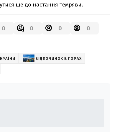
утися ще до настання темряви.
🤔
😢
😡
0
0
0
0
УКРАЇНИ
ВІДПОЧИНОК В ГОРАХ