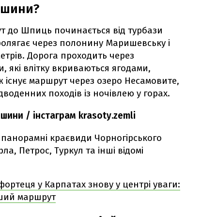
ершини?
 до Шпиць починається від турбази
пролягає через полонину Маришевську і
етрів. Дорога проходить через
и, які влітку вкриваються ягодами,
 існує маршрут через озеро Несамовите,
воденних походів із ночівлею у горах.
шини / інстаграм krasoty.zemli
 панорамні краєвиди Чорногірського
ла, Петрос, Туркул та інші відомі
ортеця у Карпатах знову у центрі уваги:
іший маршрут