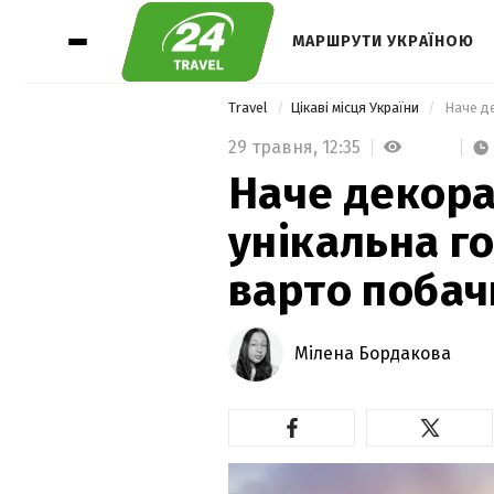
МАРШРУТИ УКРАЇНОЮ
Travel
Цікаві місця України
29 травня,
12:35
Наче декорац
унікальна го
варто побач
Мілена Бордакова