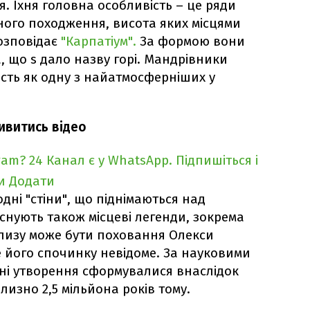
я. Їхня головна особливість – це ряди
ного походження, висота яких місцями
розповідає
"Карпатіум".
За формою вони
, що s дало назву горі. Мандрівники
ість як одну з найатмосферніших у
ивитись відео
ram?
24 Канал є у WhatsApp. Підпишіться і
и
Додати
дні "стіни", що піднімаються над
снують також місцеві легенди, зокрема
лизу може бути поховання Олекси
е його спочинку невідоме. За науковими
ьні утворення сформувалися внаслідок
изно 2,5 мільйона років тому.