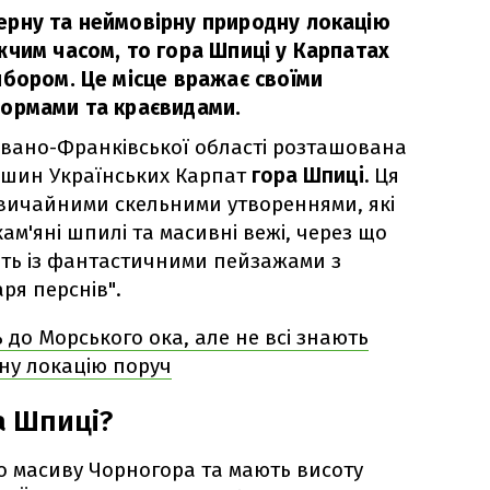
ерну та неймовірну природну локацію
жчим часом, то гора Шпиці у Карпатах
ибором. Це місце вражає своїми
формами та краєвидами.
Івано-Франківської області розташована
шин Українських Карпат
гора Шпиці.
Ця
звичайними скельними утвореннями, які
кам'яні шпилі та масивні вежі, через що
ють із фантастичними пейзажами з
ря перснів".
ь до Морського ока, але не всі знають
ну локацію поруч
а Шпиці?
го масиву Чорногора та мають висоту