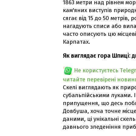
1863 метри над рівнем мор
кам'яних виступів природ
сягає від 15 до 50 метрів, 
нагадують списи або вила
часто описують цю місцев
Карпатах.
Як виглядає гора Шпиці: д
Не користуєтесь Teleg
читайте перевірені новин
Скелі виглядають як приро
субальпійськими луками. І
припущення, що десь поб
Довбуша, хоча точне місц
даними, ці унікальні скел
давнього зледеніння прибл