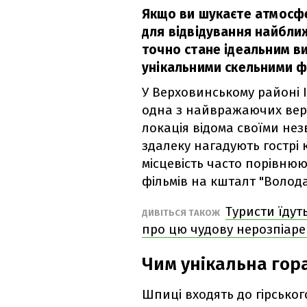
Якщо ви шукаєте атмосф
для відвідування найбли
точно стане ідеальним в
унікальними скельними 
У Верховинському районі 
одна з найвражаючих вер
локація відома своїми не
здалеку нагадують гострі 
місцевість часто порівню
фільмів на кшталт "Волода
Туристи їдут
ДИВІТЬСЯ ТАКОЖ
про цю чудову нерозпіаре
Чим унікальна гор
Шпиці входять до гірсько