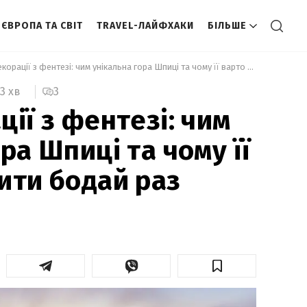
ЄВРОПА ТА СВІТ
TRAVEL-ЛАЙФХАКИ
БІЛЬШЕ
 Наче декорації з фентезі: чим унікальна гора Шпиці та чому її варто побачити бодай раз 
3
3 хв
ії з фентезі: чим
ра Шпиці та чому її
ити бодай раз