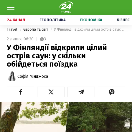
24 КАНАЛ
ГЕОПОЛІТИКА
ЕКОНОМІКА
БІЗНЕС
Travel
Європа та світ
У Фінляндії відкрили цілий острів саун: у скільки обійдеться поїздка
2 липня,
06:20
3
У Фінляндії відкрили цілий
острів саун: у скільки
обійдеться поїздка
Софія Мінджоса