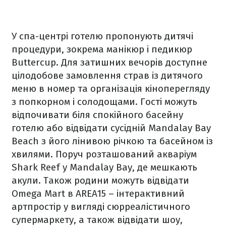
У спа-центрі готелю пропонують дитячі
процедури, зокрема манікюр і педикюр
Buttercup. Для затишних вечорів доступне
цілодобове замовлення страв із дитячого
меню в номер та організація кіноперегляду
з попкорном і солодощами. Гості можуть
відпочивати біля спокійного басейну
готелю або відвідати сусідній Mandalay Bay
Beach з його лінивою річкою та басейном із
хвилями. Поруч розташований акваріум
Shark Reef у Mandalay Bay, де мешкають
акули. Також родини можуть відвідати
Omega Mart в AREA15 – інтерактивний
артпростір у вигляді сюрреалістичного
супермаркету, а також відвідати шоу,