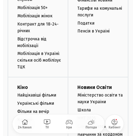
Фінансові новини
Мобілізація 50+
Тарифи на комунальні
послуги
Мобілізація жінок
Податки
Контракт для 18-24-
річних
Пенсія в Україні
Відстрочка від
мобілізації
Мобілізація в Україні:
скільки осіб мобілізує
ТЦК
Кіно
Новини Освіти
Найцікавіші фільми
Міністерство освіти та
науки України
Українські фільми
Школа
Фільми на вечір
НМТ 2026
Комедії
Саморозвиток
Серіали
24 Канал
TV
Ігри
Погода
Кабінет
Навчання за кордоном