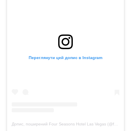
Переглянути цей допис в Instagram
Допис, поширений Four Seasons Hotel Las Vegas (@fslasvegas)