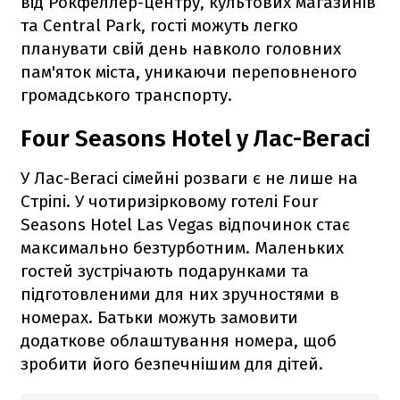
від Рокфеллер-центру, культових магазинів
та Central Park, гості можуть легко
планувати свій день навколо головних
пам'яток міста, уникаючи переповненого
громадського транспорту.
Four Seasons Hotel у Лас-Вегасі
У Лас-Вегасі сімейні розваги є не лише на
Стріпі. У чотиризірковому готелі Four
Seasons Hotel Las Vegas відпочинок стає
максимально безтурботним. Маленьких
гостей зустрічають подарунками та
підготовленими для них зручностями в
номерах. Батьки можуть замовити
додаткове облаштування номера, щоб
зробити його безпечнішим для дітей.