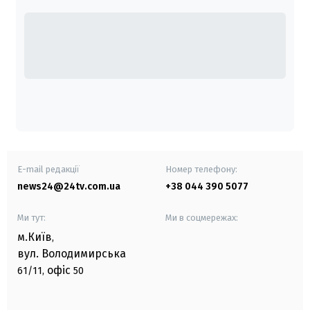
E-mail редакції
Номер телефону:
news24@24tv.com.ua
+38 044 390 5077
Ми тут:
Ми в соцмережах:
м.Київ
,
вул. Володимирська
офіс
61/11,
50