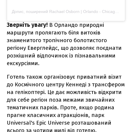
Допис, поширений Rachael Osborn | Orlando - Chicago - Destination Photographer (@rachaelosbornphoto)
Зверніть увагу!
В Орландо природні
маршрути пролягають біля витоків
знаменитого тропічного болотистого
регіону Еверглейдс, що дозволяє поєднати
розкішний відпочинок із пізнавальними
екскурсіями.
Готель також організовує приватний візит
до Космічного центру Кеннеді з трансфером
на гелікоптері. Це дає можливість відкрити
для себе регіон поза межами звичайних
тематичних парків. Проте, якщо родина
прагне класичних атракціонів, парк
Universal's Epic Universe розташований
всього за чотири милі від готелю.