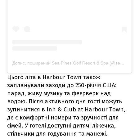
Допис, поширений Sea Pines Golf Resort & Spa (@seapinesgolfresort)
Цього літа в Harbour Town також
запланували заходи до 250-річчя США:
парад, живу музику та феєрверк над
водою. Після активного дня гості можуть
зупинитися в Inn & Club at Harbour Town,
де є комфортні номери та зручності для
сімей. У готелі доступні дитячі ліжечка,
стільчики для годування та манежі.