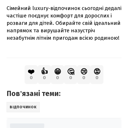
Сімейний luxury-відпочинок сьогодні дедалі
частіше поєднує комфорт для дорослих і
розваги для дітей. Обирайте свій ідеальний
напрямок та вирушайте назустріч
незабутнім літнім пригодам всією родиною!
❤️
👍
😁
🤔
😢
😡
0
0
0
0
0
0
Повʼязані теми:
ВІДПОЧИНОК