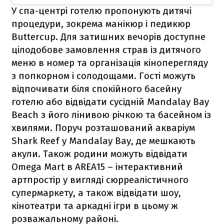
У спа-центрі готелю пропонують дитячі
процедури, зокрема манікюр і педикюр
Buttercup. Для затишних вечорів доступне
цілодобове замовлення страв із дитячого
меню в номер та організація кіноперегляду
з попкорном і солодощами. Гості можуть
відпочивати біля спокійного басейну
готелю або відвідати сусідній Mandalay Bay
Beach з його лінивою річкою та басейном із
хвилями. Поруч розташований акваріум
Shark Reef у Mandalay Bay, де мешкають
акули. Також родини можуть відвідати
Omega Mart в AREA15 – інтерактивний
артпростір у вигляді сюрреалістичного
супермаркету, а також відвідати шоу,
кінотеатри та аркадні ігри в цьому ж
розважальному районі.