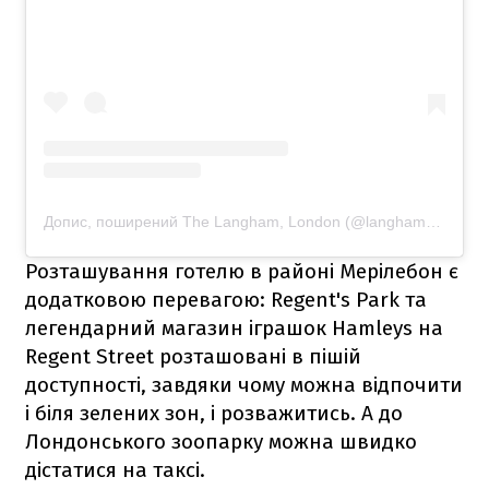
Допис, поширений The Langham, London (@langham_london)
Розташування готелю в районі Мерілебон є
додатковою перевагою: Regent's Park та
легендарний магазин іграшок Hamleys на
Regent Street розташовані в пішій
доступності, завдяки чому можна відпочити
і біля зелених зон, і розважитись. А до
Лондонського зоопарку можна швидко
дістатися на таксі.