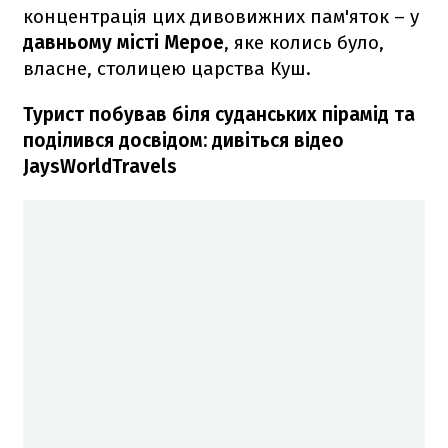
концентрація цих дивовижних пам'яток – у
давньому
місті Мерое
, яке колись було,
власне, столицею царства Куш.
Турист побував біля суданських пірамід та
поділився досвідом: дивіться відео
JaysWorldTravels