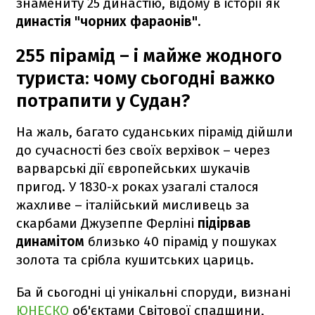
знамениту 25 династію, відому в історії як
династія "чорних фараонів".
255 пірамід – і майже жодного
туриста: чому сьогодні важко
потрапити у Судан?
На жаль, багато суданських пірамід дійшли
до сучасності без своїх верхівок – через
варварські дії європейських шукачів
пригод. У 1830-х роках узагалі сталося
жахливе – італійський мисливець за
скарбами Джузеппе Ферліні
підірвав
динамітом
близько 40 пірамід у пошуках
золота та срібла кушитських цариць.
Ба й сьогодні ці унікальні споруди, визнані
ЮНЕСКО
об'єктами Світової спадщини,