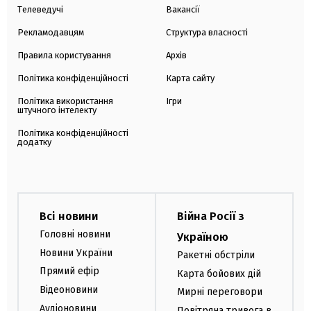
Телеведучі
Вакансії
Рекламодавцям
Структура власності
Правила користування
Архів
Політика конфіденційності
Карта сайту
Політика використання
Ігри
штучного інтелекту
Політика конфіденційності
додатку
Всі новини
Війна Росії з
Головні новини
Україною
Новини України
Ракетні обстріли
Прямий ефір
Карта бойових дій
Відеоновини
Мирні переговори
Аудіоновини
Повітряна тривога в