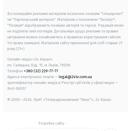
smart tv
samsung smart tv
Всі комерційні рекламні матеріали позначені словами "Спецпроєкт"
чи "Партнерський матеріал". Матеріали з позначкою "Експерт",
"Позиція" відображають позицію авторів та героїв. Редакція може
не поділяти їхніх поглядів. Детальніше щодо реклами та правил
цитування можна ознайомитись в правилах користування сайтом.
Усі права захищені.
Матеріали сайту призначені для осіб старше
21
року (21+)
Онлайн-медіа «24 Канал»
пл. Галицька, буд. 15, м. Львів, 79008
Телефон
+380 (32) 229-77-77
Адреса електронної пошти —
legal@24tv.com.ua
Ідентифікатор онлайн-медіа в Реєстрі суб'єктів у сфері медіа —
R40-06057
© 2005—2026,
ПрАТ «Телерадіокомпанія "Люкс"», 24 Канал.
Розробка сайту
-