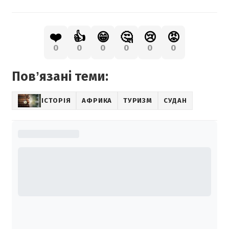
❤️
👍
😁
🤔
😢
😡
0
0
0
0
0
0
Повʼязані теми:
ІСТОРІЯ
АФРИКА
ТУРИЗМ
СУДАН