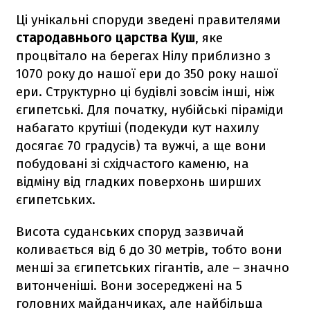
Ці унікальні споруди зведені правителями
стародавнього царства Куш
, яке
процвітало на берегах Нілу приблизно з
1070 року до нашої ери до 350 року нашої
ери. Структурно ці будівлі зовсім інші, ніж
єгипетські. Для початку, нубійські піраміди
набагато крутіші (подекуди кут нахилу
досягає 70 градусів) та вужчі, а ще вони
побудовані зі східчастого каменю, на
відміну від гладких поверхонь ширших
єгипетських.
Висота суданських споруд зазвичай
коливається від 6 до 30 метрів, тобто вони
менші за єгипетських гігантів, але – значно
витонченіші. Вони зосереджені на 5
головних майданчиках, але найбільша