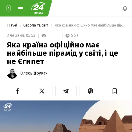
Travel
Європа та світ
 Яка країна офіційно має найбільше пірамід у світі, і це не Єгипет 
5 хв
3 червня,
05:53
Яка країна офіційно має
найбільше пірамід у світі, і це
не Єгипет
Олесь Друкач