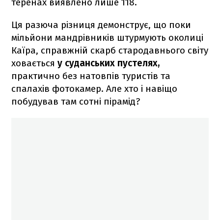
теренах виявлено лише 118.
Ця разюча різниця демонструє, що поки
мільйони мандрівників штурмують околиці
Каїра, справжній скарб стародавнього світу
ховається
у суданських пустелях,
практично без натовпів туристів та
спалахів фотокамер. Але хто і навіщо
побудував там сотні пірамід?