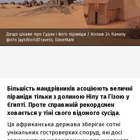
Дещо цікаве про Судан і його піраміди
/ Колаж 24 Каналу
фото JaysWorldTravels, DaveMani
Більшість мандрівників асоціюють величні
піраміди тільки з долиною Нілу та Гізою у
Єгипті. Проте справжній рекордсмен
ховається у тіні свого відомого сусіда.
Ця африканська держава зберігає сотні
унікальних гостроверхих споруд, які досі