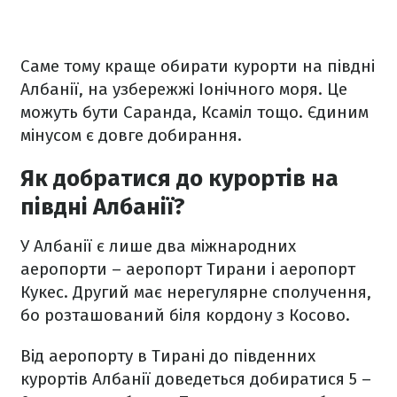
Саме тому краще обирати курорти на півдні
Албанії, на узбережжі Іонічного моря. Це
можуть бути Саранда, Ксаміл тощо. Єдиним
мінусом є довге добирання.
Як добратися до курортів на
півдні Албанії?
У Албанії є лише два міжнародних
аеропорти – аеропорт Тирани і аеропорт
Кукес. Другий має нерегулярне сполучення,
бо розташований біля кордону з Косово.
Від аеропорту в Тирані до південних
курортів Албанії доведеться добиратися 5 –